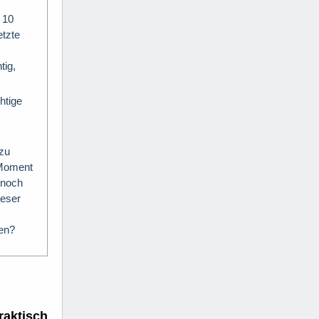
 10
etzte
tig,
chtige
 zu
n Moment
 noch
ieser
len?
raktisch