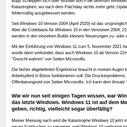
Bugs schleppen sich über Monate durch die diversen Windows
Katastrophen, wo nach dem Patchday nichts mehr geht. Upd
fehlermäßig ausgebessert werden.
Seit Windows 10 Version 2004 (April 2020) ist das ursprünglic
Aber die Codebasis für Windows 10 in den Versionen 2004, 21H
werden in den einzelnen Builds kleinere Neuerungen zu- oder 
Mit der Einführung von Windows 11 zum 5. November 2021 hat M
wurde dann verkündet, dass auch Windows 10 ab Version 21H2
"Gesicht wahren" von Seiten Microsofts.
Die bisher abgelieferten Ergebnisse braucht in meinen Augen
Arbeitspferd in Büros funktionieren soll. Die Druckerprobleme,
Offenbarungseid von Seiten Microsofts. Ich kann dem Ansatz 
Wie wir nun seit einigen Tagen wissen, war Wi
das letzte Windows. Windows 11 ist auf dem Ma
geben, richtig, vielleicht sogar überfällig?
Meiner Meinung nach wird die Katastrophe Windows 10 jetzt mi
neuen Schläuchen zu servieren, weil Windows 10 verbrannt ist.