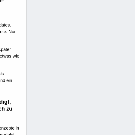
e-
dates.
ete. Nur
später
 etwas wie
ls
ind ein
digt,
ch zu
onzepte in
erfolgt,