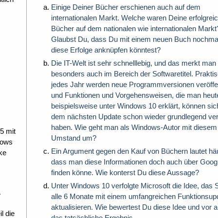
Einige Deiner Bücher erschienen auch auf dem
internationalen Markt. Welche waren Deine erfolgrei
Bücher auf dem nationalen wie internationalen Markt
Glaubst Du, dass Du mit einem neuen Buch nochma
diese Erfolge anknüpfen könntest?
Die IT-Welt ist sehr schnelllebig, und das merkt man
besonders auch im Bereich der Softwaretitel. Prakti
jedes Jahr werden neue Programmversionen veröffen
und Funktionen und Vorgehensweisen, die man heut
beispielsweise unter Windows 10 erklärt, können sic
dem nächsten Update schon wieder grundlegend ver
haben. Wie geht man als Windows-Autor mit diesem
5 mit
Umstand um?
dows
Ein Argument gegen den Kauf von Büchern lautet häu
ke
dass man diese Informationen doch auch über Goog
finden könne. Wie konterst Du diese Aussage?
Unter Windows 10 verfolgte Microsoft die Idee, das
alle 6 Monate mit einem umfangreichen Funktionsup
aktualisieren. Wie bewertest Du diese Idee und vor a
l die
das tatsächliche Ergebnis.