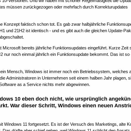
 10-Versionen. Und wir haben mit schöner Regelmäßigkeit die Updat
ates müssen zurückgezogen oder mehrfach durch Korrekturupdates
he Konzept faktisch schon tot. Es gab zwar halbjährliche Funktionsup
1 und 21H2 ist identisch - und es gibt auch die gleichen Update-Pak
abgeschaltet.
icrosoft bereits jährliche Funktionsupdates eingeführt. Kurze Zeit 
 nur noch einmal jährlich ein Funktionsupdate bekommt. Das ist so
 kein Mensch, Windows ist immer noch ein Betriebssystem, welches a
 die Administratoren in Unternehmen seit einem halben Jahr plagen, s
Software as a Service nichts mehr abgewinnen.
ndows 10 eben doch nicht, wie ursprünglich angekün
rkt. War dieser Schritt, Windows einen neuen Anstri
t Windows 11 fortgesetzt. Es ist der Versuch des Marketings, alte K
 Das dürfte aber schief gehen, weil Windows 11 schlicht den Ansatz v