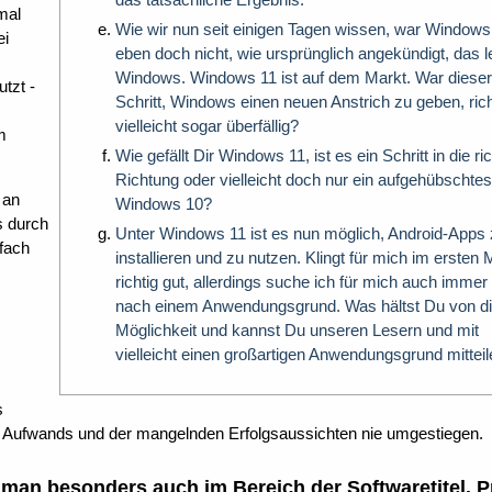
mal
Wie wir nun seit einigen Tagen wissen, war Windows
ei
eben doch nicht, wie ursprünglich angekündigt, das l
Windows. Windows 11 ist auf dem Markt. War dieser
tzt -
Schritt, Windows einen neuen Anstrich zu geben, rich
vielleicht sogar überfällig?
m
Wie gefällt Dir Windows 11, ist es ein Schritt in die ri
Richtung oder vielleicht doch nur ein aufgehübschtes
 an
Windows 10?
s durch
Unter Windows 11 ist es nun möglich, Android-Apps
nfach
installieren und zu nutzen. Klingt für mich im erste
richtig gut, allerdings suche ich für mich auch immer
nach einem Anwendungsgrund. Was hältst Du von d
Möglichkeit und kannst Du unseren Lesern und mit
vielleicht einen großartigen Anwendungsgrund mittei
s
s Aufwands und der mangelnden Erfolgsaussichten nie umgestiegen.
t man besonders auch im Bereich der Softwaretitel. P