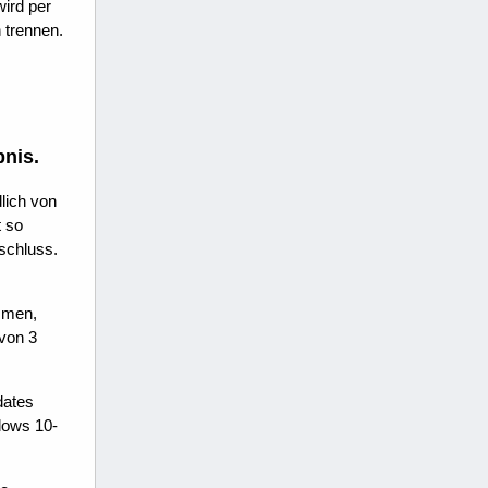
wird per
 trennen.
bnis.
dlich von
t so
schluss.
ommen,
 von 3
dates
dows 10-