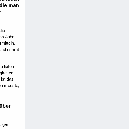
 die man
r
die
das Jahr
mitteln,
- und nimmt
 liefern.
gkeiten
ist das
sen musste,
 über
digen