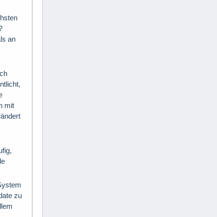
chsten
?
ls an
sch
tlicht,
e
h mit
ändert
fig,
le
 System
date zu
llem