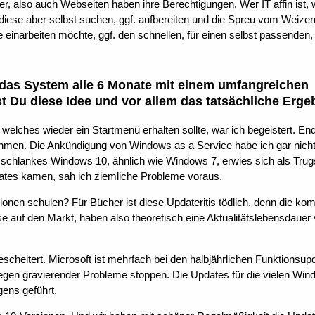
, also auch Webseiten haben ihre Berechtigungen. Wer IT affin ist, 
diese aber selbst suchen, ggf. aufbereiten und die Spreu vom Weizen
einarbeiten möchte, ggf. den schnellen, für einen selbst passenden,
, das System alle 6 Monate mit einem umfangreichen
t Du diese Idee und vor allem das tatsächliche Erge
 welches wieder ein Startmenü erhalten sollte, war ich begeistert. En
hmen. Die Ankündigung von Windows as a Service habe ich gar nich
schlankes Windows 10, ähnlich wie Windows 7, erwies sich als Trug
dates kamen, sah ich ziemliche Probleme voraus.
ionen schulen? Für Bücher ist diese Updateritis tödlich, denn die k
 auf den Markt, haben also theoretisch eine Aktualitätslebensdauer
gescheitert. Microsoft ist mehrfach bei den halbjährlichen Funktionsup
gen gravierender Probleme stoppen. Die Updates für die vielen Win
ens geführt.