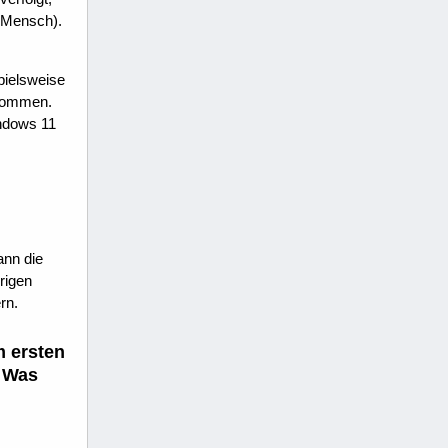
 Mensch).
pielsweise
ekommen.
ndows 11
ann die
rigen
rn.
m ersten
. Was