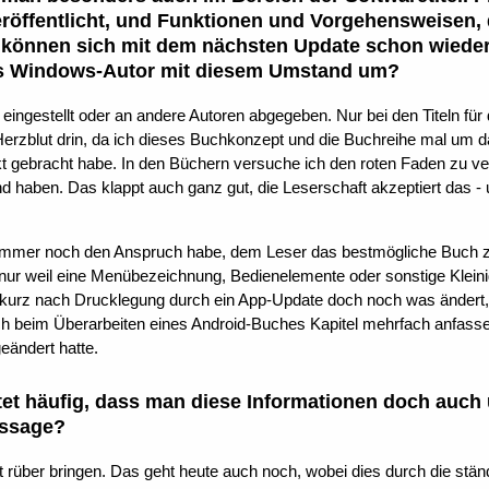
öffentlicht, und Funktionen und Vorgehensweisen,
, können sich mit dem nächsten Update schon wiede
ls Windows-Autor mit diesem Umstand um?
 eingestellt oder an andere Autoren abgegeben. Nur bei den Titeln für 
 Herzblut drin, da ich dieses Buchkonzept und die Buchreihe mal um 
t gebracht habe. In den Büchern versuche ich den roten Faden zu ver
and haben. Das klappt auch ganz gut, die Leserschaft akzeptiert das 
 immer noch den Anspruch habe, dem Leser das bestmögliche Buch zu
ur weil eine Menübezeichnung, Bedienelemente oder sonstige Kleini
 kurz nach Drucklegung durch ein App-Update doch noch was ändert, 
s ich beim Überarbeiten eines Android-Buches Kapitel mehrfach anfas
eändert hatte.
et häufig, dass man diese Informationen doch auch
ussage?
 rüber bringen. Das geht heute auch noch, wobei dies durch die stän