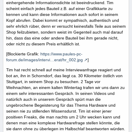
einhergehende Informationsdichte ist beeindruckend. Tim
scheint einfach jedes Bauteil z.B. auf einer Grafikkarte zu
kennen und kann diese Informationen auch sofort in seinem
Kopf abrufen. Dabei kommt er sympathisch, authentisch und
sehr ehrlich rüber, denn er versucht keinesfalls Teile aus seinem
Shop feilzubieten, sondern weist im Gegenteil auch mal darauf
hin, dass das eine oder andere Bauteil bei ihm gerade nicht,
oder nicht zu diesem Preis erhältlich ist.
[Blockierte Grafik:
https://www.paules-pc-
forum.de/images/intervi…erat/hr_002.jpg
]
Tim hat recht schnell auf meine Interviewanfrage reagiert und
bot an, ihn in Schorndorf, das liegt ca. 30 Kilometer östlich von
Stuttgart, in seinem Shop zu besuchen. 2 Tage vor
Weihnachten, an einem kalten Wintertag trafen wir uns dann zu
einem sehr interessanten Gespräch. In seinen Videos und
natürlich auch in unserem Gespräch spürt man die
ungebrochene Begeisterung für das Thema Hardware und
seinen nie zu stillenden Wissensdurst. Tim ist einer jener
positiven Freaks, die man nachts um 2 Uhr wecken kann und
denen man eine komplexe Hardwarefrage stellen könnte, die
sie dann ohne zu überlegen im Halbschlaf beantworten würden.