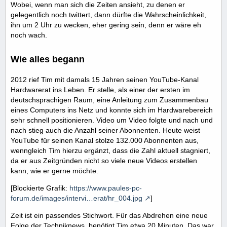
Wobei, wenn man sich die Zeiten ansieht, zu denen er
gelegentlich noch twittert, dann dürfte die Wahrscheinlichkeit,
ihn um 2 Uhr zu wecken, eher gering sein, denn er wäre eh
noch wach.
Wie alles begann
2012 rief Tim mit damals 15 Jahren seinen YouTube-Kanal
Hardwarerat ins Leben. Er stelle, als einer der ersten im
deutschsprachigen Raum, eine Anleitung zum Zusammenbau
eines Computers ins Netz und konnte sich im Hardwarebereich
sehr schnell positionieren. Video um Video folgte und nach und
nach stieg auch die Anzahl seiner Abonnenten. Heute weist
YouTube für seinen Kanal stolze 132.000 Abonnenten aus,
wenngleich Tim hierzu ergänzt, dass die Zahl aktuell stagniert,
da er aus Zeitgründen nicht so viele neue Videos erstellen
kann, wie er gerne möchte.
[Blockierte Grafik:
https://www.paules-pc-
forum.de/images/intervi…erat/hr_004.jpg
]
Zeit ist ein passendes Stichwort. Für das Abdrehen eine neue
Folge der Techniknews, benötigt Tim etwa 20 Minuten. Das war