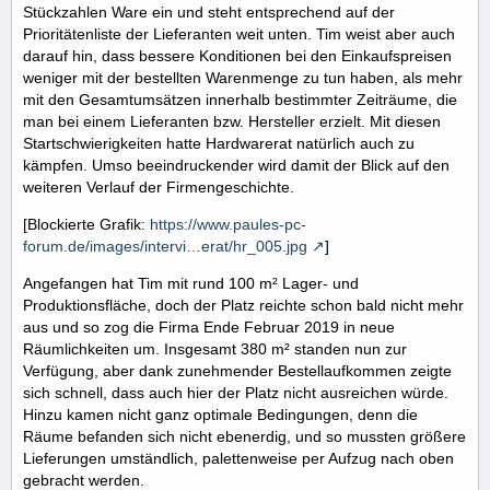
Stückzahlen Ware ein und steht entsprechend auf der
Prioritätenliste der Lieferanten weit unten. Tim weist aber auch
darauf hin, dass bessere Konditionen bei den Einkaufspreisen
weniger mit der bestellten Warenmenge zu tun haben, als mehr
mit den Gesamtumsätzen innerhalb bestimmter Zeiträume, die
man bei einem Lieferanten bzw. Hersteller erzielt. Mit diesen
Startschwierigkeiten hatte Hardwarerat natürlich auch zu
kämpfen. Umso beeindruckender wird damit der Blick auf den
weiteren Verlauf der Firmengeschichte.
[Blockierte Grafik:
https://www.paules-pc-
forum.de/images/intervi…erat/hr_005.jpg
]
Angefangen hat Tim mit rund 100 m² Lager- und
Produktionsfläche, doch der Platz reichte schon bald nicht mehr
aus und so zog die Firma Ende Februar 2019 in neue
Räumlichkeiten um. Insgesamt 380 m² standen nun zur
Verfügung, aber dank zunehmender Bestellaufkommen zeigte
sich schnell, dass auch hier der Platz nicht ausreichen würde.
Hinzu kamen nicht ganz optimale Bedingungen, denn die
Räume befanden sich nicht ebenerdig, und so mussten größere
Lieferungen umständlich, palettenweise per Aufzug nach oben
gebracht werden.