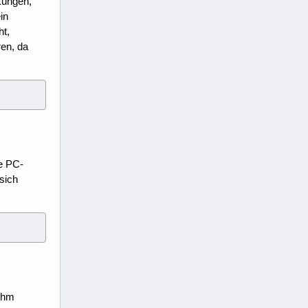
kungen,
in
ht,
ren, da
ne PC-
sich
 ihm