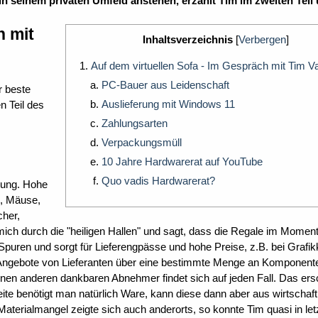
 seinem privaten Umfeld anstehen, erzählt Tim im zweiten Teil
h mit
Inhaltsverzeichnis
[
Verbergen
]
Auf dem virtuellen Sofa - Im Gespräch mit Tim Va
PC-Bauer aus Leidenschaft
r beste
Auslieferung mit Windows 11
n Teil des
Zahlungsarten
Verpackungsmüll
10 Jahre Hardwarerat auf YouTube
Quo vadis Hardwarerat?
gung. Hohe
n, Mäuse,
cher,
ch durch die "heiligen Hallen" und sagt, dass die Regale im Moment
Spuren und sorgt für Lieferengpässe und hohe Preise, z.B. bei Grafik
r Angebote von Lieferanten über eine bestimmte Menge an Komponent
. Einen anderen dankbaren Abnehmer findet sich auf jeden Fall. Das ers
te benötigt man natürlich Ware, kann diese dann aber aus wirtschaft
Materialmangel zeigte sich auch anderorts, so konnte Tim quasi in let