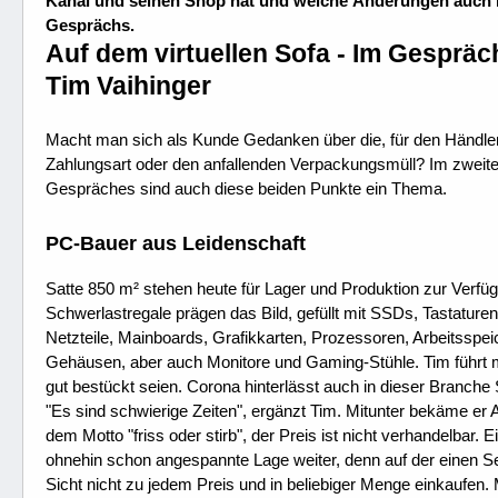
Kanal und seinen Shop hat und welche Änderungen auch in
Gesprächs.
Auf dem virtuellen Sofa - Im Gespräc
Tim Vaihinger
Macht man sich als Kunde Gedanken über die, für den Händle
Zahlungsart oder den anfallenden Verpackungsmüll? Im zweite
Gespräches sind auch diese beiden Punkte ein Thema.
PC-Bauer aus Leidenschaft
Satte 850 m² stehen heute für Lager und Produktion zur Verfü
Schwerlastregale prägen das Bild, gefüllt mit SSDs, Tastature
Netzteile, Mainboards, Grafikkarten, Prozessoren, Arbeitsspei
Gehäusen, aber auch Monitore und Gaming-Stühle. Tim führt mi
gut bestückt seien. Corona hinterlässt auch in dieser Branche 
"Es sind schwierige Zeiten", ergänzt Tim. Mitunter bekäme e
dem Motto "friss oder stirb", der Preis ist nicht verhandelbar
ohnehin schon angespannte Lage weiter, denn auf der einen Sei
Sicht nicht zu jedem Preis und in beliebiger Menge einkaufen. 