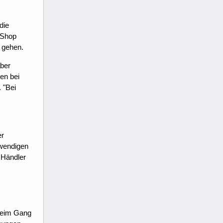
die
 Shop
u gehen.
aber
ren bei
 "Bei
er
twendigen
 Händler
 beim Gang