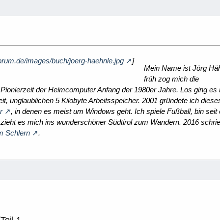
orum.de/images/buch/joerg-haehnle.jpg
]
Mein Name ist Jörg Häh
früh zog mich die
 Pionierzeit der Heimcomputer Anfang der 1980er Jahre. Los ging es
t, unglaublichen 5 Kilobyte Arbeitsspeicher. 2001 gründete ich dies
r
, in denen es meist um Windows geht. Ich spiele Fußball, bin seit 
 zieht es mich ins wunderschöner Südtirol zum Wandern. 2016 schrie
m Schlern
.
Teil 1