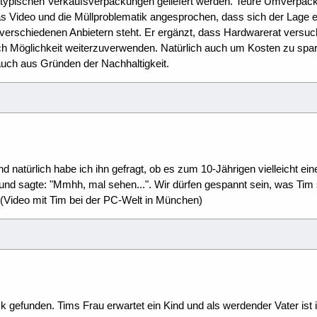
en typischen Verkaufsverpackungen geliefert werden. Teure Umverpac
as Video und die Müllproblematik angesprochen, dass sich der Lage e
 verschiedenen Anbietern steht. Er ergänzt, dass Hardwarerat versuc
nach Möglichkeit weiterzuverwenden. Natürlich auch um Kosten zu spa
auch aus Gründen der Nachhaltigkeit.
d natürlich habe ich ihn gefragt, ob es zum 10-Jährigen vielleicht ei
 und sagte: "Mmhh, mal sehen...". Wir dürfen gespannt sein, was Tim 
t? (Video mit Tim bei der PC-Welt in München)
ck gefunden. Tims Frau erwartet ein Kind und als werdender Vater ist