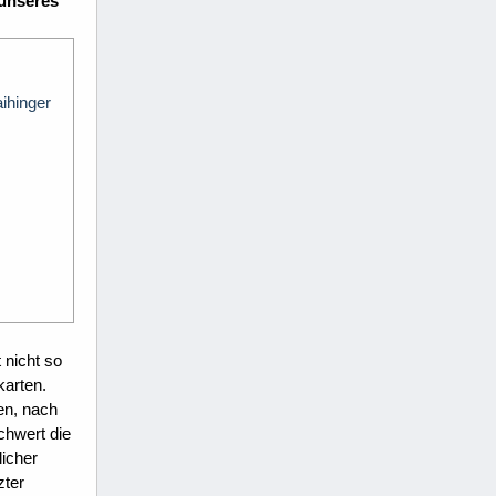
 unseres
ihinger
 nicht so
karten.
en, nach
chwert die
licher
zter