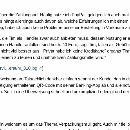
r die Zahlungsart. Häufig nutze ich PayPal, gelegentlich auch mal 
res hängt allerdings auch davon ab, welche Erfahrungen ich mit einem
op, habe ich auch keine Probleme bei einer Bestellung in Vorkasse z
n, die Tim als Händler zwar auch anbieten muss, dessen Nutzung er 
einen Händler anfallen, sind hoch. 40 Euro, sagt Tim, fallen als Gebüh
icht viel besser aus. "Privat habe ich keine Kreditkarte" ergänzt Tim.
u einem zu teuren und unattraktiven Zahlungsmittel wird."
rvi…erat/hr_010.jpg
]
weisung an. Tatsächlich denkbar einfach scannt der Kunde, den in d
tätigung enthaltenen QR-Code mit seiner Banking-App ab und alle no
 So ist eine Überweisung schnell und unkompliziert erledigt und der
ne, in welchem es um das Thema Verpackungsmüll geht. Auch mir fiel