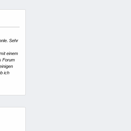
nle. Sehr
 mit einem
es Forum
einigen
b ich