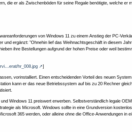
rn, die er als Zwischenböden für seine Regale benötigte, welche er m
rdwareanforderungen von Windows 11 zu einem Anstieg der PC-Verkäu
t er und ergänzt: "Ohnehin lief das Weihnachtsgeschäft in diesem Jahr
chieben ihre Bestellungen aufgrund der hohen Preise oder weil besti
rvi…erat/hr_008.jpg
]
lassen, vorinstalliert. Einen entscheidenden Vorteil des neuen Syste
station kann er das neue Betriebssystem auf bis zu 20 Rechner gleich
isiert.
0 und Windows 11 preiswert erwerben. Selbstverständlich legale OE
ategie als Microsoft. Windows sollte in eine Grundversion kostenlos
n Microsoft 365 werden, oder alleine ohne die Office-Anwendungen in 