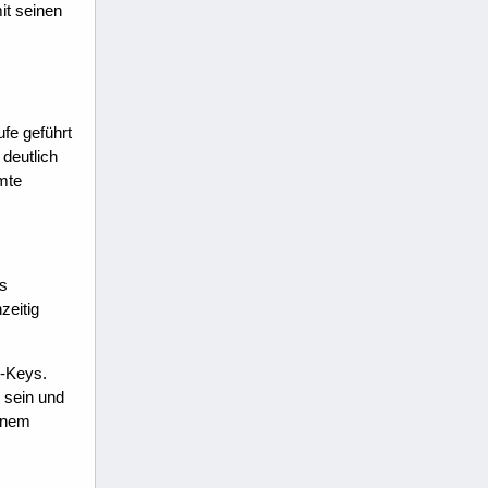
it seinen
fe geführt
 deutlich
mmte
ms
zeitig
M-Keys.
 sein und
einem