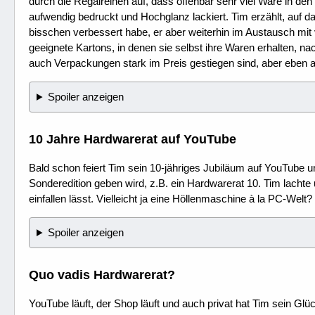
durch die Regalreihen auf, dass offenbar sehr viel Ware in d
aufwendig bedruckt und Hochglanz lackiert. Tim erzählt, auf d
bisschen verbessert habe, er aber weiterhin im Austausch mit
geeignete Kartons, in denen sie selbst ihre Waren erhalten, 
auch Verpackungen stark im Preis gestiegen sind, aber eben 
Spoiler anzeigen
10 Jahre Hardwarerat auf YouTube
Bald schon feiert Tim sein 10-jähriges Jubiläum auf YouTube un
Sonderedition geben wird, z.B. ein Hardwarerat 10. Tim lachte
einfallen lässt. Vielleicht ja eine Höllenmaschine à la PC-Wel
Spoiler anzeigen
Quo vadis Hardwarerat?
YouTube läuft, der Shop läuft und auch privat hat Tim sein Glü