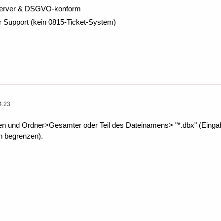
Server & DSGVO-konform
r Support (kein 0815-Ticket-System)
4:23
n und Ordner>Gesamter oder Teil des Dateinamens> "*.dbx" (Eingabe
n begrenzen).