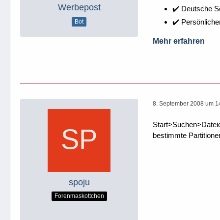
Werbepost
✔️ Deutsche 
✔️ Persönliche
Bot
Mehr erfahren
8. September 2008 um 1
Start>Suchen>Dateie
bestimmte Partitione
spoju
Forenmaskottchen