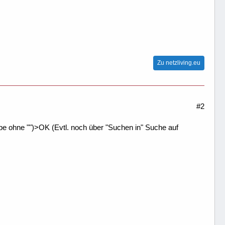
Zu netzliving.eu
#2
 ohne "")>OK (Evtl. noch über "Suchen in" Suche auf