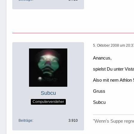
5. Oktober 2008 um 20:3
Anancus,
spielst Du unter Vis
Also mit nem Athlon 
Gruss
Subcu
Computerversteher
Subcu
Beiträge
3.910
"Wenn's Suppe regnen