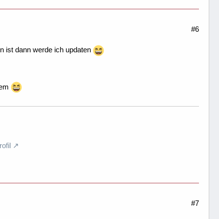
#6
en ist dann werde ich updaten
stem
fil
#7