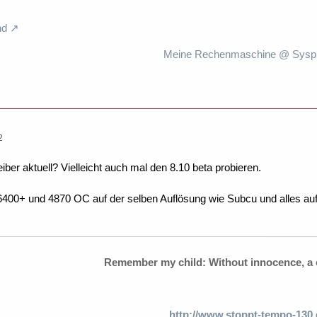
nd
Meine Rechenmaschine @ Syspro
2
iber aktuell? Vielleicht auch mal den 8.10 beta probieren.
6400+ und 4870 OC auf der selben Auflösung wie Subcu und alles auf E
Remember my child: Without innocence, a c
http://www.stoppt-tempo-130.