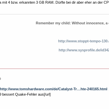
 mit 4 bzw. erkannten 3 GB RAM. Dürfte bei dir aber eher an der CP
Remember my child: Without innocence, a c
http://www.stoppt-tempo-130.
http://www.sysprofile.de/id34
9
http://www.tomshardware.com/de/Catalyst-Tr…hte-240165.html
.9 bessert Quake-Fehler aus[/url]