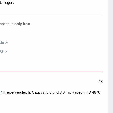
U liegen.
ross is only iron.
de
23
#8
]Treibervergleich: Catalyst 8.8 und 8.9 mit Radeon HD 4870