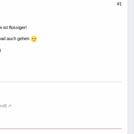
#1
 ist flüssiger!
head auch gehen
)
fil