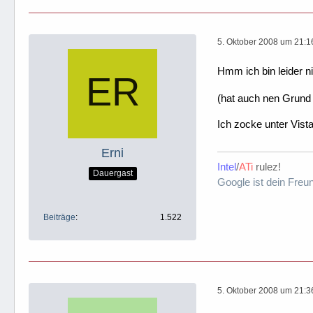
5. Oktober 2008 um 21:1
Hmm ich bin leider n
(hat auch nen Grund 
Ich zocke unter Vi
Erni
Intel
/
ATi
rulez!
Dauergast
Google ist dein Freu
Beiträge
1.522
5. Oktober 2008 um 21:3