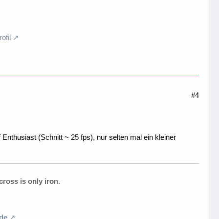
fil
#4
nthusiast (Schnitt ~ 25 fps), nur selten mal ein kleiner
ross is only iron.
de