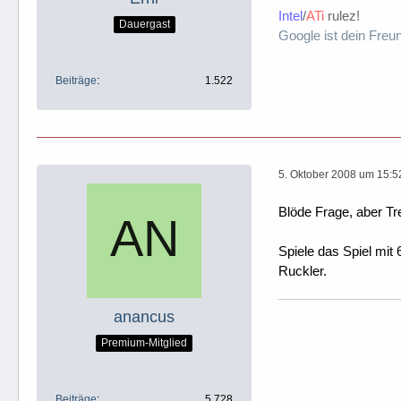
Intel
/
ATi
rulez!
Dauergast
Google ist dein Freu
Beiträge
1.522
5. Oktober 2008 um 15:5
Blöde Frage, aber Tre
Spiele das Spiel mit 
Ruckler.
anancus
Premium-Mitglied
Beiträge
5.728