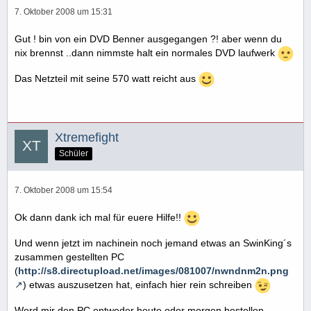
7. Oktober 2008 um 15:31
Gut ! bin von ein DVD Benner ausgegangen ?! aber wenn du
nix brennst ..dann nimmste halt ein normales DVD laufwerk
Das Netzteil mit seine 570 watt reicht aus
Xtremefight
Schüler
7. Oktober 2008 um 15:54
Ok dann dank ich mal für euere Hilfe!!
Und wenn jetzt im nachinein noch jemand etwas an SwinKing´s
zusammen gestellten PC
(
http://s8.directupload.net/images/081007/nwndnm2n.png
) etwas auszusetzen hat, einfach hier rein schreiben
Werd mir den PC entweder heute oder morgen bestellen.