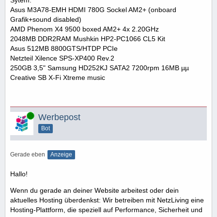
Sytem:
Asus M3A78-EMH HDMI 780G Sockel AM2+ (onboard
Grafik+sound disabled)
AMD Phenom X4 9500 boxed AM2+ 4x 2.20GHz
2048MB DDR2RAM Mushkin HP2-PC1066 CL5 Kit
Asus 512MB 8800GTS/HTDP PCIe
Netzteil Xilence SPS-XP400 Rev.2
250GB 3,5" Samsung HD252KJ SATA2 7200rpm 16MB µµ
Creative SB X-Fi Xtreme music
Online
Werbepost
Bot
Gerade eben
Anzeige
Hallo!
Wenn du gerade an deiner Website arbeitest oder dein
aktuelles Hosting überdenkst: Wir betreiben mit NetzLiving eine
Hosting-Plattform, die speziell auf Performance, Sicherheit und