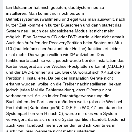
Ein Bekannter hat mich gebeten, das System neu zu
installieren. Man kommt nur noch bis zum
Betriebssystemauswahlmenü und egal was man auswählt, nach
kurzer Zeit kommt ein kurzer Bluescreen und dann startet das
System neu , auch der abgesicherte Modus ist nicht mehr
möglich. Eine Recovery CD oder DVD wurde leider nicht erstellt.
Auch das Aufrufen der RecoveryPartition beim Booten mit Alt +
f10 (laut telefonischer Auskunft der Hotline) funktioniert leider
nicht mehr. Deswegen wollten wir XP aufziehen. Das
funktionierte auch so weit, jedoch wurde bei der Installation das
Kartenlesegerät als vier Wechsel-Festplatten erkannt (C,D,E,F)
und der DVD-Brenner als Laufwerk G, worauf sich XP auf die
Partition H installierte. Da bei der Installation Geräte nicht
erkannt wurden, wollte ich die Treiber nachinstallieren, bekam
jedoch jedes Mal die Fehlermeldung, dass C:/temp nicht
vorhanden sei. Als ich in der Datenträgerverwaltung die
Buchstaben der Partitionen abändern wollte (also die Wechsel-
Festplatten [Kartenlesegerät] C,D,E,F in W,X,Y,Z und dann die
Systempartition von H nach C), wurde mir dies vom System
verweigert, da es sich um die Systempartition handelt. Leider ist
auch kein Handbuch mehr vorhanden und ich konnte es mir
auch von Ihrer Webseite nicht mehr runterladen.