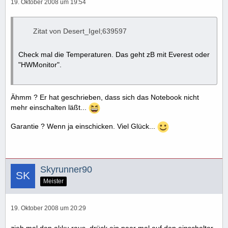
19. Oktober 2008 um 19:54
Zitat von Desert_Igel;639597
Check mal die Temperaturen. Das geht zB mit Everest oder
"HWMonitor".
Ähmm ? Er hat geschrieben, dass sich das Notebook nicht
mehr einschalten läßt...
Garantie ? Wenn ja einschicken. Viel Glück...
Skyrunner90
Meister
19. Oktober 2008 um 20:29
zieh mal den akku raus, drück ein paar mal auf den einschalter