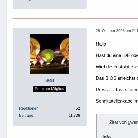
29. Oktober 2008 um 21:
Hallo
Hast du eine IDE ode
Wird die Festplatte
Das BIOS erreichst d
sea
Premium-Mitglied
Press .... Taste..to e
Schnittstellenkabel 
Reaktionen
52
Beiträge
11.736
Zitat von gwe
Hallo,