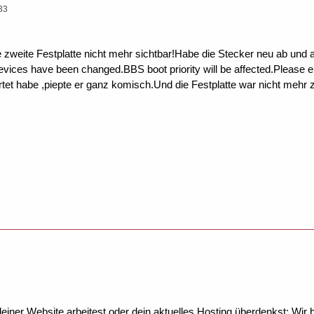
33
ne zweite Festplatte nicht mehr sichtbar!Habe die Stecker neu ab und
evices have been changed.BBS boot priority will be affected.Please e
artet habe ,piepte er ganz komisch.Und die Festplatte war nicht mehr 
ner Website arbeitest oder dein aktuelles Hosting überdenkst: Wir be