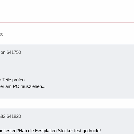
00
con;641750
.
 Teile prüfen
er am PC rausziehen...
n82;641820
enn testen?Hab die Festplatten Stecker fest gedrückt!