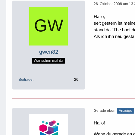
26. Oktober 2008 um 13:
Hallo,
seit gestern ist mei
stand da "The boot d
Als ich ihn neu gest
gwen82
War schon mal da
Beiträge
26
Gerade eben
Anzeige
Hallo!
Wenn du gerade an dei