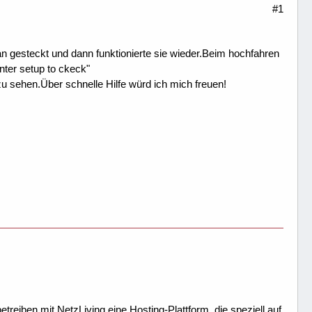
#1
 an gesteckt und dann funktionierte sie wieder.Beim hochfahren
nter setup to ckeck"
zu sehen.Über schnelle Hilfe würd ich mich freuen!
treiben mit NetzLiving eine Hosting-Plattform, die speziell auf