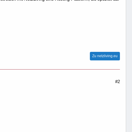
Zu netzliving.eu
#2