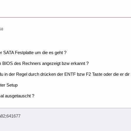
58
r SATA Festplatte um die es geht ?
 im BIOS des Rechners angezeigt bzw erkannt ?
u in der Regel durch drücken der ENTF bzw F2 Taste oder die er dir 
nter Setup
mal ausgetauscht ?
n82;641677