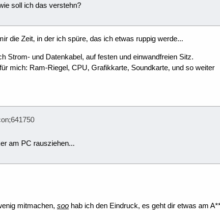
ie soll ich das verstehn?
mir die Zeit, in der ich spüre, das ich etwas ruppig werde...
uch Strom- und Datenkabel, auf festen und einwandfreien Sitz.
 für mich: Ram-Riegel, CPU, Grafikkarte, Soundkarte, und so weiter
con;641750
er am PC rausziehen...
n wenig mitmachen,
soo
hab ich den Eindruck, es geht dir etwas am A***