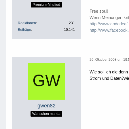
Premium-Mitglied
Free soul!
Wenn Meinungen kritis
Reaktionen
231
http://www.codedeaf.
Beiträge
10.141
http://www.facebook
26. Oktober 2008 um 19:
Wie soll ich die denn
Strom und Daten?wie 
gwen82
War schon mal da