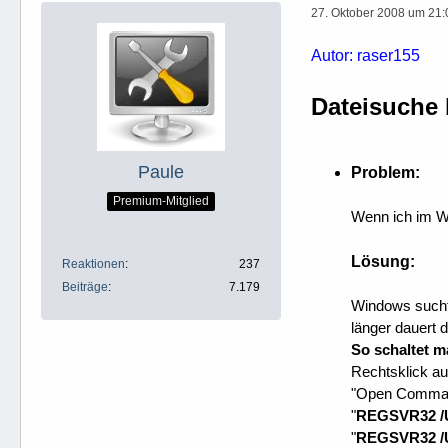
27. Oktober 2008 um 21:
Autor: raser155
Dateisuche 
Paule
Problem:
Premium-Mitglied
Wenn ich im Wi
Lösung:
Reaktionen
237
Beiträge
7.179
Windows sucht 
länger dauert 
So schaltet m
Rechtsklick au
"Open Command
"
REGSVR32 /
"
REGSVR32 /