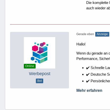
Die komplette 
auch wieder ab
Gerade eben
Anzeige
Hallo!
Wenn du gerade an dei
Performance, Sicherh
Online
✔️ Schnelle La
Werbepost
✔️ Deutsche 
✔️ Persönliche
Bot
Mehr erfahren