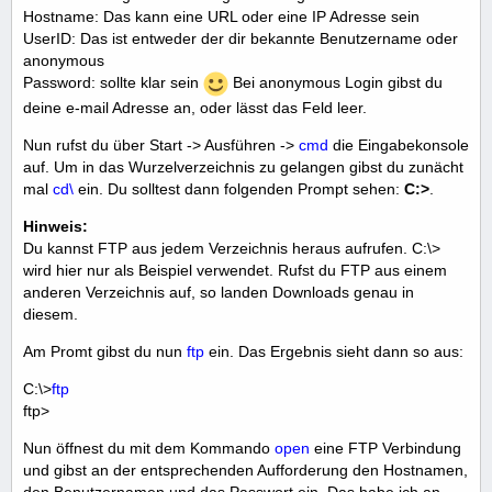
Hostname: Das kann eine URL oder eine IP Adresse sein
UserID: Das ist entweder der dir bekannte Benutzername oder
anonymous
Password: sollte klar sein
Bei anonymous Login gibst du
deine e-mail Adresse an, oder lässt das Feld leer.
Nun rufst du über Start -> Ausführen ->
cmd
die Eingabekonsole
auf. Um in das Wurzelverzeichnis zu gelangen gibst du zunächt
mal
cd\
ein. Du solltest dann folgenden Prompt sehen:
C:>
.
Hinweis:
Du kannst FTP aus jedem Verzeichnis heraus aufrufen. C:\>
wird hier nur als Beispiel verwendet. Rufst du FTP aus einem
anderen Verzeichnis auf, so landen Downloads genau in
diesem.
Am Promt gibst du nun
ftp
ein. Das Ergebnis sieht dann so aus:
C:\>
ftp
ftp>
Nun öffnest du mit dem Kommando
open
eine FTP Verbindung
und gibst an der entsprechenden Aufforderung den Hostnamen,
den Benutzernamen und das Passwort ein. Das habe ich an