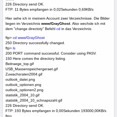
226 Directory send OK.
FTP: 11 Bytes empfangen in 0,02Sekunden 0,69KB/s
Hier sehe ich in meinem Account zwei Verzeichnisse. Die Bilder
liegen im Verzeichnis
www/GrayGhost
. Also wechsle ich mit
dem "change directoty" Befehl
cd
in das Verzeichnis:
ftp>
cd www/GrayGhost
250 Directory successfully changed.
ftp>
ls
200 PORT command successful. Consider using PASV.
150 Here comes the directory listing.
Beitraege_top.gif
USB_Massenspeichergeraet.gif
Zuwachsraten2004.gif
outlook_datei.png
outlook_optionen.png
outlook_optionen2.png
statistik_2004_10.gif
statistik_2004_10_schnapszahl.gif
226 Directory send OK.
FTP: 193 Bytes empfangen in 0,00Sekunden 193000,00KB/s
ftp>