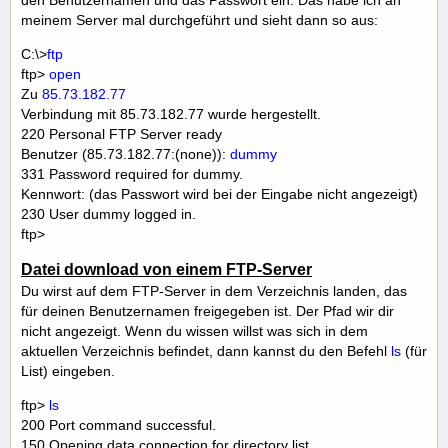
meinem Server mal durchgeführt und sieht dann so aus:
C:\>
ftp
ftp>
open
Zu
85.73.182.77
Verbindung mit 85.73.182.77 wurde hergestellt.
220 Personal FTP Server ready
Benutzer (85.73.182.77:(none)):
dummy
331 Password required for dummy.
Kennwort: (das Passwort wird bei der Eingabe nicht angezeigt)
230 User dummy logged in.
ftp>
Datei download von einem FTP-Server
Du wirst auf dem FTP-Server in dem Verzeichnis landen, das
für deinen Benutzernamen freigegeben ist. Der Pfad wir dir
nicht angezeigt. Wenn du wissen willst was sich in dem
aktuellen Verzeichnis befindet, dann kannst du den Befehl
ls
(für
List) eingeben.
ftp>
ls
200 Port command successful.
150 Opening data connection for directory list.