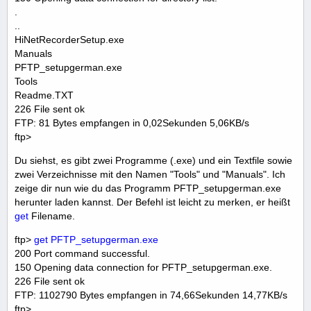
.
..
HiNetRecorderSetup.exe
Manuals
PFTP_setupgerman.exe
Tools
Readme.TXT
226 File sent ok
FTP: 81 Bytes empfangen in 0,02Sekunden 5,06KB/s
ftp>
Du siehst, es gibt zwei Programme (.exe) und ein Textfile sowie
zwei Verzeichnisse mit den Namen "Tools" und "Manuals". Ich
zeige dir nun wie du das Programm PFTP_setupgerman.exe
herunter laden kannst. Der Befehl ist leicht zu merken, er heißt
get
Filename.
ftp>
get PFTP_setupgerman.exe
200 Port command successful.
150 Opening data connection for PFTP_setupgerman.exe.
226 File sent ok
FTP: 1102790 Bytes empfangen in 74,66Sekunden 14,77KB/s
ftp>