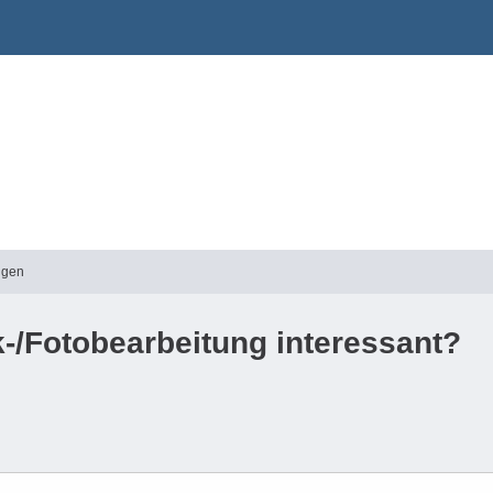
ngen
k-/Fotobearbeitung interessant?