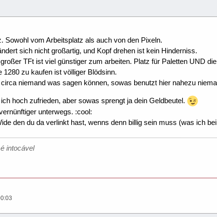
tz. Sowohl vom Arbeitsplatz als auch von den Pixeln.
ändert sich nicht großartig, und Kopf drehen ist kein Hinderniss.
großer TFt ist viel günstiger zum arbeiten. Platz für Paletten UND di
1280 zu kaufen ist völliger Blödsinn.
er circa niemand was sagen können, sowas benutzt hier nahezu niema
ch hoch zufrieden, aber sowas sprengt ja dein Geldbeutel.
vernünftiger unterwegs. :cool:
de den du da verlinkt hast, wenns denn billig sein muss (was ich be
é intocável
00:03