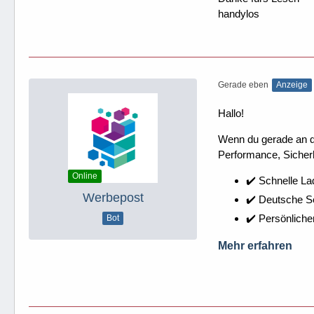
handylos
Gerade eben
Anzeige
Hallo!
Wenn du gerade an dei
Performance, Sicherh
Online
✔️ Schnelle La
Werbepost
✔️ Deutsche 
✔️ Persönliche
Bot
Mehr erfahren