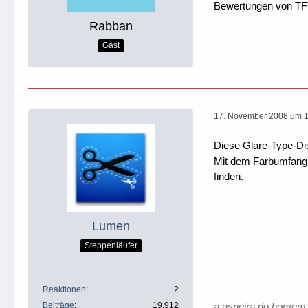
Bewertungen von TFT 
Rabban
Gast
17. November 2008 um 
Diese Glare-Type-Dis
Mit dem Farbumfang d
finden.
Lumen
Steppenläufer
Reaktionen
2
Beiträge
19.912
a asneira do homem 