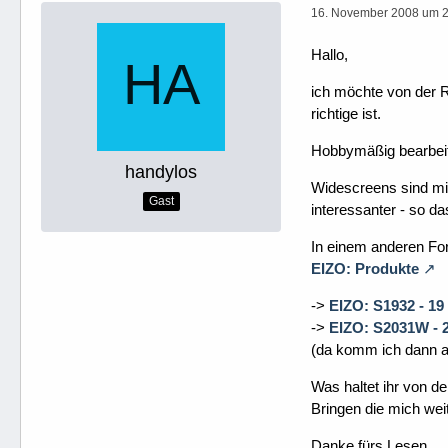
16. November 2008 um 
Hallo,
ich möchte von der R
richtige ist.
Hobbymäßig bearbeite
handylos
Widescreens sind mir 
Gast
interessanter - so d
In einem anderen Fo
EIZO: Produkte
->
EIZO: S1932 - 19
->
EIZO: S2031W - 2
(da komm ich dann abe
Was haltet ihr von d
Bringen die mich wei
Danke fürs Lesen