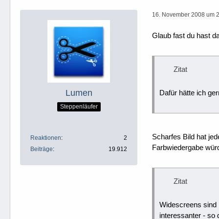
16. November 2008 um 
Glaub fast du hast d
Zitat
Lumen
Dafür hätte ich ge
Steppenläufer
Scharfes Bild hat je
Reaktionen
2
Farbwiedergabe würd
Beiträge
19.912
Zitat
Widescreens sind m
interessanter - s