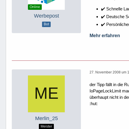
Online
✔️ Schnelle La
Werbepost
✔️ Deutsche 
✔️ Persönliche
Bot
Mehr erfahren
27. November 2008 um 
der Tipp fällt in die
IoPageLockLimit mach
überhaupt nicht in de
:hut:
Merlin_25
Meister