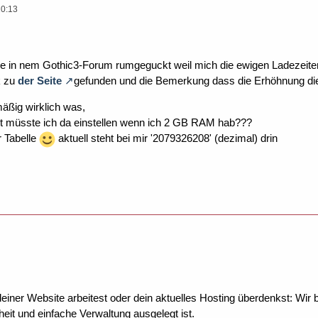
20:13
sle in nem Gothic3-Forum rumgeguckt weil mich die ewigen Ladezeit
k zu
der Seite
gefunden und die Bemerkung dass die Erhöhnung die
mäßig wirklich was,
t müsste ich da einstellen wenn ich 2 GB RAM hab???
r Tabelle
aktuell steht bei mir '2079326208' (dezimal) drin
ner Website arbeitest oder dein aktuelles Hosting überdenkst: Wir be
eit und einfache Verwaltung ausgelegt ist.