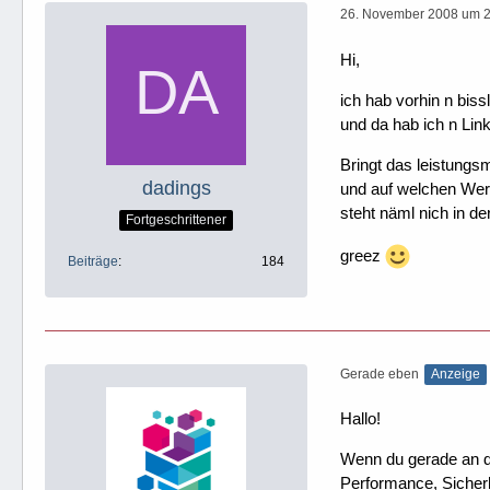
26. November 2008 um 
Hi,
ich hab vorhin n bis
und da hab ich n Lin
Bringt das leistungs
dadings
und auf welchen Wer
steht näml nich in de
Fortgeschrittener
greez
Beiträge
184
Gerade eben
Anzeige
Hallo!
Wenn du gerade an dei
Performance, Sicherh