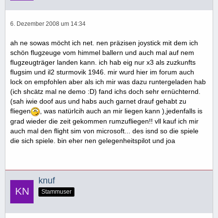
6. Dezember 2008 um 14:34
ah ne sowas möcht ich net. nen präzisen joystick mit dem ich
schön flugzeuge vom himmel ballern und auch mal auf nem
flugzeugträger landen kann. ich hab eig nur x3 als zuzkunfts
flugsim und il2 sturmovik 1946. mir wurd hier im forum auch
lock on empfohlen aber als ich mir was dazu runtergeladen hab
(ich shcätz mal ne demo :D) fand ichs doch sehr ernüchternd.
(sah iwie doof aus und habs auch garnet drauf gehabt zu
fliegen
, was natürlcih auch an mir liegen kann ),jedenfalls is
grad wieder die zeit gekommen rumzufliegen!! vll kauf ich mir
auch mal den flight sim von microsoft... des isnd so die spiele
die sich spiele. bin eher nen gelegenheitspilot und joa
knuf
Stammuser