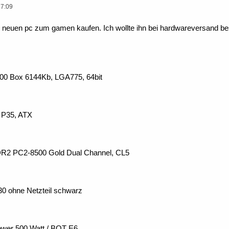
17:09
nen neuen pc zum gamen kaufen. Ich wollte ihn bei hardwareversand b
400 Box 6144Kb, LGA775, 64bit
l P35, ATX
R2 PC2-8500 Gold Dual Channel, CL5
30 ohne Netzteil schwarz
Power 500 Watt / BQT E6