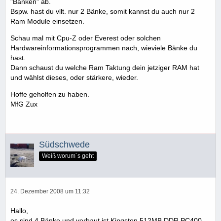
"Bänken" ab.
Bspw. hast du vllt. nur 2 Bänke, somit kannst du auch nur 2
Ram Module einsetzen.
Schau mal mit Cpu-Z oder Everest oder solchen
Hardwareinformationsprogrammen nach, wieviele Bänke du
hast.
Dann schaust du welche Ram Taktung dein jetziger RAM hat
und wählst dieses, oder stärkere, wieder.
Hoffe geholfen zu haben.
MfG Zux
Südschwede
Weiß worum´s geht
24. Dezember 2008 um 11:32
Hallo,
es sind 4 Bänke und verbaut ist Kingston 512MB DDR PC400