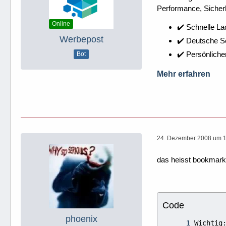
Performance, Sicherh
Online
✔️ Schnelle La
Werbepost
✔️ Deutsche 
✔️ Persönliche
Bot
Mehr erfahren
24. Dezember 2008 um 
das heisst bookmar
Code
phoenix
Wichtig