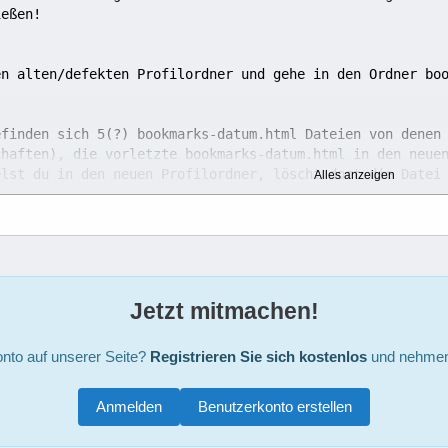
efinden sich 5(?) bookmarks-datum.html Dateien von denen 
chaften), die vorletzte bookmarks-datum.html in den neue
elst du in den neuen Profilordner, löscht dort die Datei
Alles anzeigen
Jetzt mitmachen!
nto auf unserer Seite?
Registrieren Sie sich kostenlos
und nehmen 
Anmelden
Benutzerkonto erstellen