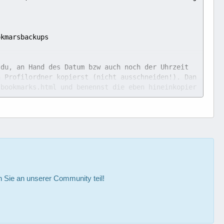
du, an Hand des Datum bzw auch noch der Uhrzeit 
n Profilordner kopierst (nicht ausschneiden!). Dan
 bookmarks.html und benennst die eben hineinkopier
Sie an unserer Community teil!