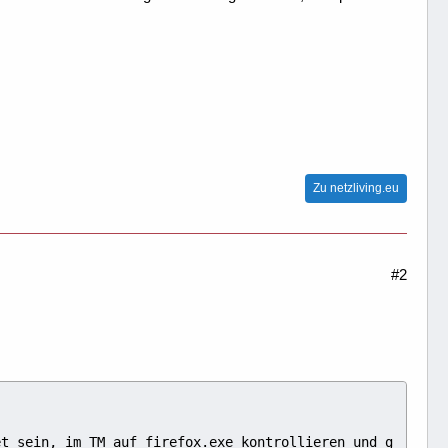
Zu netzliving.eu
#2
et sein, im TM auf firefox.exe kontrollieren und g