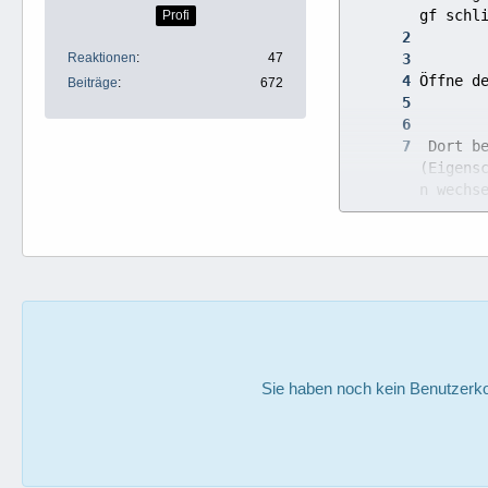
Profi
Reaktionen
47
Beiträge
672
 Dort b
(Eigens
n wechs
Sie haben noch kein Benutzerko