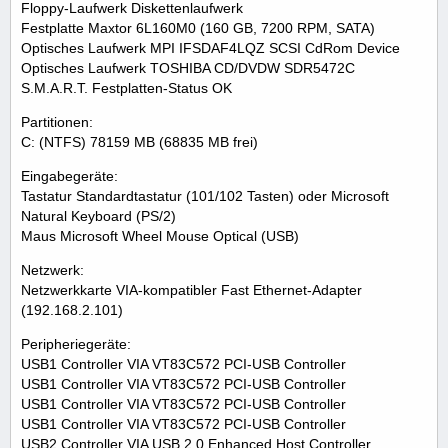
Floppy-Laufwerk Diskettenlaufwerk
Festplatte Maxtor 6L160M0 (160 GB, 7200 RPM, SATA)
Optisches Laufwerk MPI IFSDAF4LQZ SCSI CdRom Device
Optisches Laufwerk TOSHIBA CD/DVDW SDR5472C
S.M.A.R.T. Festplatten-Status OK
Partitionen:
C: (NTFS) 78159 MB (68835 MB frei)
Eingabegeräte:
Tastatur Standardtastatur (101/102 Tasten) oder Microsoft
Natural Keyboard (PS/2)
Maus Microsoft Wheel Mouse Optical (USB)
Netzwerk:
Netzwerkkarte VIA-kompatibler Fast Ethernet-Adapter
(192.168.2.101)
Peripheriegeräte:
USB1 Controller VIA VT83C572 PCI-USB Controller
USB1 Controller VIA VT83C572 PCI-USB Controller
USB1 Controller VIA VT83C572 PCI-USB Controller
USB1 Controller VIA VT83C572 PCI-USB Controller
USB2 Controller VIA USB 2.0 Enhanced Host Controller