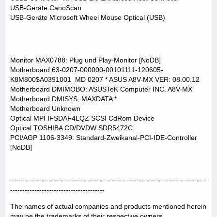
USB-Geräte CanoScan
USB-Geräte Microsoft Wheel Mouse Optical (USB)
Monitor MAX0788: Plug und Play-Monitor [NoDB]
Motherboard 63-0207-000000-00101111-120605-
K8M800$A0391001_MD 0207 * ASUS A8V-MX VER: 08.00.12
Motherboard DMIMOBO: ASUSTeK Computer INC. A8V-MX
Motherboard DMISYS: MAXDATA *
Motherboard Unknown
Optical MPI IFSDAF4LQZ SCSI CdRom Device
Optical TOSHIBA CD/DVDW SDR5472C
PCI/AGP 1106-3349: Standard-Zweikanal-PCI-IDE-Controller
[NoDB]
---------------------------------------------------------------------------------
---------------------------------------
The names of actual companies and products mentioned herein
may be the trademarks of their respective owners.