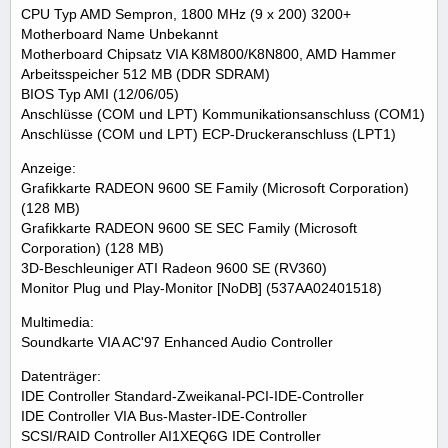
CPU Typ AMD Sempron, 1800 MHz (9 x 200) 3200+
Motherboard Name Unbekannt
Motherboard Chipsatz VIA K8M800/K8N800, AMD Hammer
Arbeitsspeicher 512 MB (DDR SDRAM)
BIOS Typ AMI (12/06/05)
Anschlüsse (COM und LPT) Kommunikationsanschluss (COM1)
Anschlüsse (COM und LPT) ECP-Druckeranschluss (LPT1)
Anzeige:
Grafikkarte RADEON 9600 SE Family (Microsoft Corporation)
(128 MB)
Grafikkarte RADEON 9600 SE SEC Family (Microsoft
Corporation) (128 MB)
3D-Beschleuniger ATI Radeon 9600 SE (RV360)
Monitor Plug und Play-Monitor [NoDB] (537AA02401518)
Multimedia:
Soundkarte VIA AC'97 Enhanced Audio Controller
Datenträger:
IDE Controller Standard-Zweikanal-PCI-IDE-Controller
IDE Controller VIA Bus-Master-IDE-Controller
SCSI/RAID Controller AI1XEQ6G IDE Controller