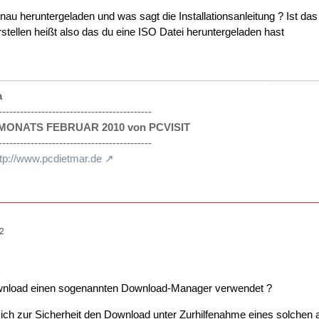
au heruntergeladen und was sagt die Installationsanleitung ? Ist da
stellen heißt also das du eine ISO Datei heruntergeladen hast
a
-------------------------------------------
ONATS FEBRUAR 2010 von PCVISIT
-------------------------------------------
ttp://www.pcdietmar.de
22
wnload einen sogenannten Download-Manager verwendet ?
e ich zur Sicherheit den Download unter Zurhilfenahme eines solche