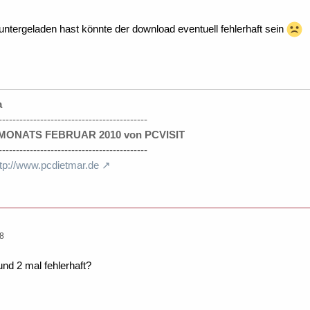
tergeladen hast könnte der download eventuell fehlerhaft sein
a
-------------------------------------------
ONATS FEBRUAR 2010 von PCVISIT
-------------------------------------------
ttp://www.pcdietmar.de
08
und 2 mal fehlerhaft?