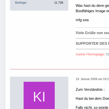
Beiträge
11.736
Was hast du denn gen
Bootfähiges Image er
mfg sea
Viele Grüße von se
---------------------------
SUPPORTER DES M
---------------------------
meine Homepage:
h
19. Januar 2009 um 19:
Zum Verständnis :
Hast du bei dem Do
Falls nicht, so würd