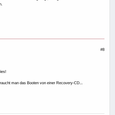
n.
#8
ies!
a braucht man das Booten von einer Recovery-CD...