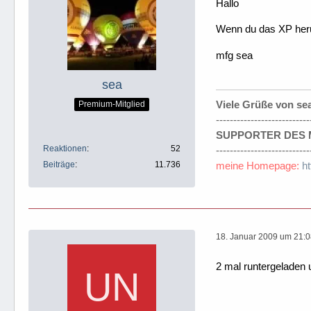
Hallo
Wenn du das XP herun
mfg sea
sea
Viele Grüße von se
Premium-Mitglied
---------------------------
SUPPORTER DES M
Reaktionen
52
---------------------------
Beiträge
11.736
meine Homepage:
h
18. Januar 2009 um 21:
2 mal runtergeladen 