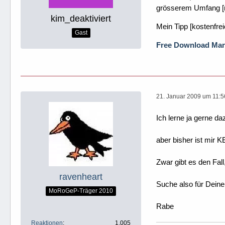
grösserem Umfang [m
kim_deaktiviert
Mein Tipp [kostenfr
Gast
Free Download Mana
21. Januar 2009 um 11:5
Ich lerne ja gerne da
aber bisher ist mir K
Zwar gibt es den Fal
ravenheart
Suche also für Deinen
MoRoGeP-Träger 2010
Rabe
Reaktionen
1.005