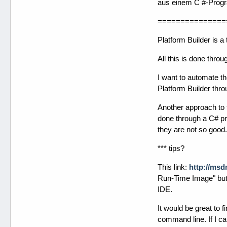
aus einem C #-Progr
===============
Platform Builder is 
All this is done thro
I want to automate th
Platform Builder thro
Another approach to t
done through a C# pr
they are not so good.
*** tips?
This link:
http://msd
Run-Time Image" but 
IDE.
It would be great to f
command line. If I c