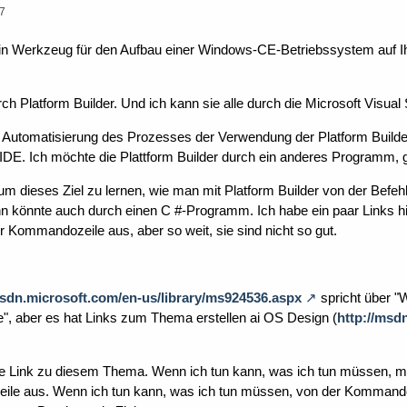
37
t ein Werkzeug für den Aufbau einer Windows-CE-Betriebssystem au
urch Platform Builder. Und ich kann sie alle durch die Microsoft Visu
 Automatisierung des Prozesses der Verwendung der Platform Builder
 IDE. Ich möchte die Plattform Builder durch ein anderes Programm, 
 um dieses Ziel zu lernen, wie man mit Platform Builder von der Befe
könnte auch durch einen C #-Programm. Ich habe ein paar Links hier
r Kommandozeile aus, aber so weit, sie sind nicht so gut.
msdn.microsoft.com/en-us/library/ms924536.aspx
spricht über "
", aber es hat Links zum Thema erstellen ai OS Design (
http://msd
ute Link zu diesem Thema. Wenn ich tun kann, was ich tun müssen, mit
le aus. Wenn ich tun kann, was ich tun müssen, von der Kommandozei