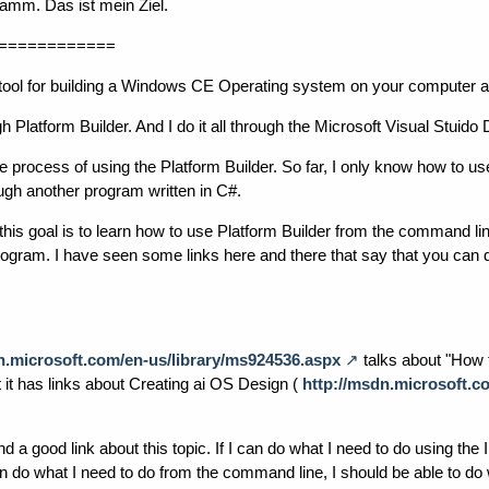
amm. Das ist mein Ziel.
============
a tool for building a Windows CE Operating system on your computer 
ugh Platform Builder. And I do it all through the Microsoft Visual Stu
e process of using the Platform Builder. So far, I only know how to us
ugh another program written in C#.
his goal is to learn how to use Platform Builder from the command line
ogram. I have seen some links here and there that say that you can do
n.microsoft.com/en-us/library/ms924536.aspx
talks about "How 
it has links about Creating ai OS Design (
http://msdn.microsoft.c
ind a good link about this topic. If I can do what I need to do using th
an do what I need to do from the command line, I should be able to do