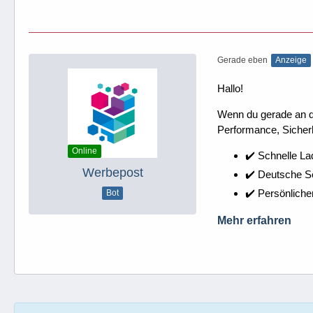
Gerade eben
Anzeige
Hallo!
Wenn du gerade an dei
Performance, Sicherh
Online
✔️ Schnelle La
Werbepost
✔️ Deutsche 
✔️ Persönliche
Bot
Mehr erfahren