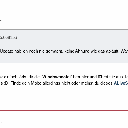
09
15;668156
date hab ich noch nie gemacht, keine Ahnung wie das abläuft. War m
 einfach lädst dir die "
Windowsdatei
" herunter und führst sie aus.
 :D. Finde dein Mobo allerdings nicht oder meinst du dieses
ALive
43