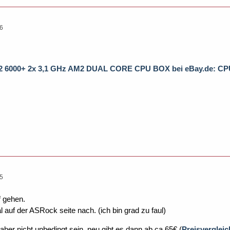
16
6000+ 2x 3,1 GHz AM2 DUAL CORE CPU BOX bei eBay.de: CPUs 
05
f gehen.
auf der ASRock seite nach. (ich bin grad zu faul)
er nicht unbedingt sein, neu gibt es dann ab ca 65€ (
Preisverglei