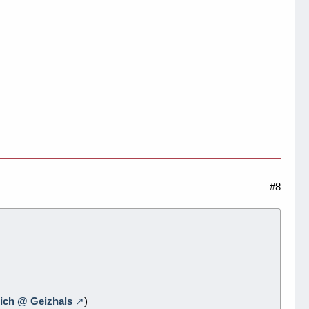
#8
eich @ Geizhals
)