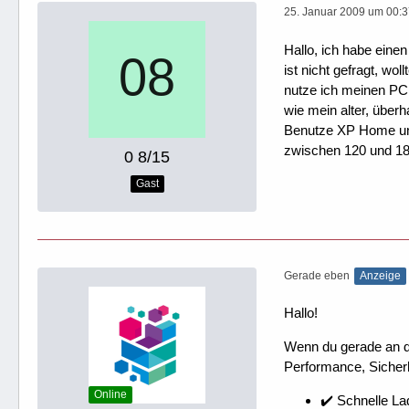
25. Januar 2009 um 00:
Hallo, ich habe eine
ist nicht gefragt, w
nutze ich meinen PC n
wie mein alter, über
Benutze XP Home und
zwischen 120 und 180
0 8/15
Gast
Gerade eben
Anzeige
Hallo!
Wenn du gerade an dei
Performance, Sicherh
Online
✔️ Schnelle La