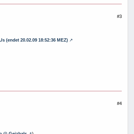
#3
(endet 20.02.09 18:52:36 MEZ)
#4
ch @ Geizhals
)