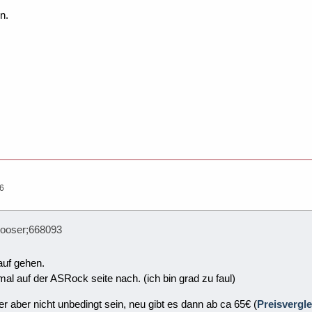
n.
26
Looser;668093
rauf gehen.
l auf der ASRock seite nach. (ich bin grad zu faul)
aber nicht unbedingt sein, neu gibt es dann ab ca 65€ (
Preisvergl