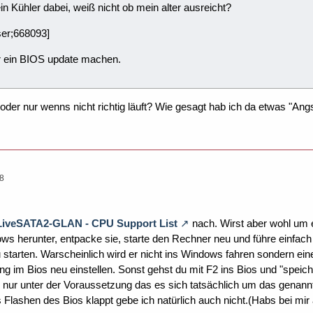
in Kühler dabei, weiß nicht ob mein alter ausreicht?
r;668093]
er ein BIOS update machen.
er nur wenns nicht richtig läuft? Wie gesagt hab ich da etwas "Angs
58
ALiveSATA2-GLAN - CPU Support List
nach. Wirst aber wohl um 
ows herunter, entpacke sie, starte den Rechner neu und führe einfa
 starten. Warscheinlich wird er nicht ins Windows fahren sondern ei
ung im Bios neu einstellen. Sonst gehst du mit F2 ins Bios und "speic
ch nur unter der Voraussetzung das es sich tatsächlich um das genan
Flashen des Bios klappt gebe ich natürlich auch nicht.(Habs bei m