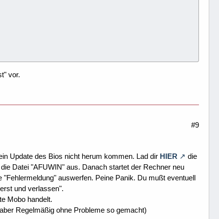
t" vor.
#9
ein Update des Bios nicht herum kommen. Lad dir
HIER
die
ch die Datei "AFUWIN" aus. Danach startet der Rechner neu
ne "Fehlermeldung" auswerfen. Peine Panik. Du mußt eventuell
herst und verlassen".
nte Mobo handelt.
ir aber Regelmäßig ohne Probleme so gemacht)