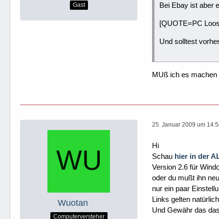
Bei Ebay ist aber e
Gast
[QUOTE=PC Loose
Und solltest vorh
MUß ich es machen od
25. Januar 2009 um 14:
Hi
Schau
hier in der 
Version 2.6 für Wind
oder du mußt ihn neu
nur ein paar Einstell
Links gelten natürli
Wuotan
Und Gewähr das das 
Computerversteher