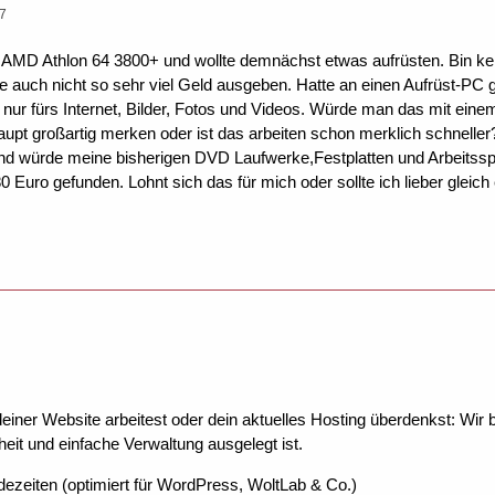
37
n AMD Athlon 64 3800+ und wollte demnächst etwas aufrüsten. Bin kein
ollte auch nicht so sehr viel Geld ausgeben. Hatte an einen Aufrüst
ur fürs Internet, Bilder, Fotos und Videos. Würde man das mit einem 
haupt großartig merken oder ist das arbeiten schon merklich schneller
 würde meine bisherigen DVD Laufwerke,Festplatten und Arbeitsspei
 Euro gefunden. Lohnt sich das für mich oder sollte ich lieber glei
ner Website arbeitest oder dein aktuelles Hosting überdenkst: Wir be
eit und einfache Verwaltung ausgelegt ist.
dezeiten (optimiert für WordPress, WoltLab & Co.)