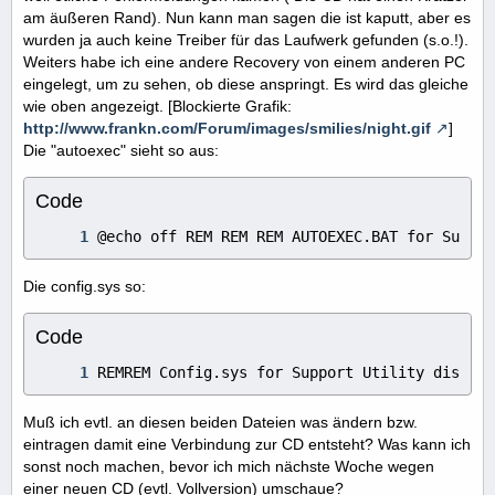
am äußeren Rand). Nun kann man sagen die ist kaputt, aber es
wurden ja auch keine Treiber für das Laufwerk gefunden (s.o.!).
Weiters habe ich eine andere Recovery von einem anderen PC
eingelegt, um zu sehen, ob diese anspringt. Es wird das gleiche
wie oben angezeigt. [Blockierte Grafik:
http://www.frankn.com/Forum/images/smilies/night.gif
]
Die "autoexec" sieht so aus:
Code
@echo off REM REM REM AUTOEXEC.BAT for Suppor
Die config.sys so:
Code
REMREM Config.sys for Support Utility diskREM
Muß ich evtl. an diesen beiden Dateien was ändern bzw.
eintragen damit eine Verbindung zur CD entsteht? Was kann ich
sonst noch machen, bevor ich mich nächste Woche wegen
einer neuen CD (evtl. Vollversion) umschaue?