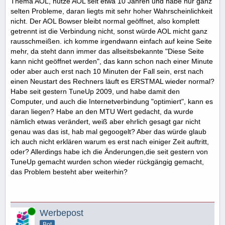
Thema AOL, nutze AOL seit etwa 10 Jahren und habe nur ganz
selten Probleme, daran liegts mit sehr hoher Wahrscheinlichkeit
nicht. Der AOL Bowser bleibt normal geöffnet, also komplett
getrennt ist die Verbindung nicht, sonst würde AOL micht ganz
rausschmeißen. ich komme irgendwann einfach auf keine Seite
mehr, da steht dann immer das allseitsbekannte "Diese Seite
kann nicht geöffnet werden", das kann schon nach einer Minute
oder aber auch erst nach 10 Minuten der Fall sein, erst nach
einen Neustart des Rechners läuft es ERSTMAL wieder normal?
Habe seit gestern TuneUp 2009, und habe damit den
Computer, und auch die Internetverbindung "optimiert", kann es
daran liegen? Habe an den MTU Wert gedacht, da wurde
nämlich etwas verändert, weiß aber ehrlich gesagt gar nicht
genau was das ist, hab mal gegoogelt? Aber das würde glaub
ich auch nicht erklären warum es erst nach einiger Zeit auftritt,
oder? Allerdings habe ich die Änderungen,die seit gestern von
TuneUp gemacht wurden schon wieder rückgängig gemacht,
das Problem besteht aber weiterhin?
Online
Werbepost
Bot