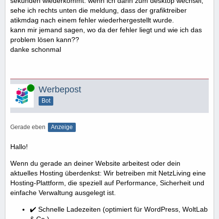
sekunden wiederkommt. wenn ich dann zum desktop wechsel,
sehe ich rechts unten die meldung, dass der grafiktreiber
atikmdag nach einem fehler wiederhergestellt wurde.
kann mir jemand sagen, wo da der fehler liegt und wie ich das
problem lösen kann??
danke schonmal
Online
Werbepost
Bot
Gerade eben
Anzeige
Hallo!
Wenn du gerade an deiner Website arbeitest oder dein
aktuelles Hosting überdenkst: Wir betreiben mit NetzLiving eine
Hosting-Plattform, die speziell auf Performance, Sicherheit und
einfache Verwaltung ausgelegt ist.
✔️ Schnelle Ladezeiten (optimiert für WordPress, WoltLab
& Co.)