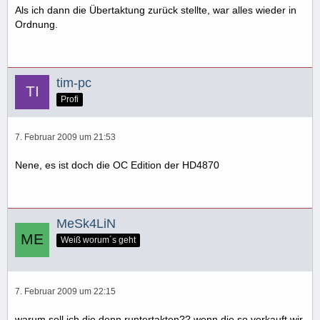
Als ich dann die Übertaktung zurück stellte, war alles wieder in
Ordnung.
tim-pc
Profi
7. Februar 2009 um 21:53
Nene, es ist doch die OC Edition der HD4870
MeSk4LiN
Weiß worum´s geht
7. Februar 2009 um 22:15
warum soll ich die denn runtertakten?? wenn die so verkauft wir,