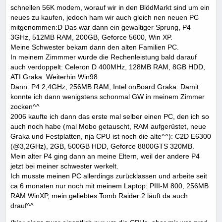
schnellen 56K modem, worauf wir in den BlödMarkt sind um ein
neues zu kaufen, jedoch ham wir auch gleich nen neuen PC
mitgenommen:D Das war dann ein gewaltiger Sprung, P4
3GHz, 512MB RAM, 200GB, Geforce 5600, Win XP.
Meine Schwester bekam dann den alten Familien PC.
In meinem Zimmmer wurde die Rechenleistung bald darauf
auch verdoppelt: Celeron D 400MHz, 128MB RAM, 8GB HDD,
ATI Graka. Weiterhin Win98.
Dann: P4 2,4GHz, 256MB RAM, Intel onBoard Graka. Damit
konnte ich dann wenigstens schonmal GW in meinem Zimmer
zocken^^
2006 kaufte ich dann das erste mal selber einen PC, den ich so
auch noch habe (mal Mobo getauscht, RAM aufgerüstet, neue
Graka und Festplatten, nja CPU ist noch die alte^^): C2D E6300
(@3,2GHz), 2GB, 500GB HDD, Geforce 8800GTS 320MB.
Mein alter P4 ging dann an meine Eltern, weil der andere P4
jetzt bei meiner schwester werkelt.
Ich musste meinen PC allerdings zurücklassen und arbeite seit
ca 6 monaten nur noch mit meinem Laptop: PIII-M 800, 256MB
RAM WinXP, mein geliebtes Tomb Raider 2 läuft da auch
drauf^^