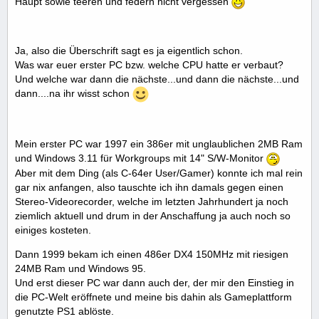
Haupt sowie teeren und federn nicht vergessen
Ja, also die Überschrift sagt es ja eigentlich schon.
Was war euer erster PC bzw. welche CPU hatte er verbaut?
Und welche war dann die nächste...und dann die nächste...und
dann....na ihr wisst schon
Mein erster PC war 1997 ein 386er mit unglaublichen 2MB Ram
und Windows 3.11 für Workgroups mit 14" S/W-Monitor
Aber mit dem Ding (als C-64er User/Gamer) konnte ich mal rein
gar nix anfangen, also tauschte ich ihn damals gegen einen
Stereo-Videorecorder, welche im letzten Jahrhundert ja noch
ziemlich aktuell und drum in der Anschaffung ja auch noch so
einiges kosteten.
Dann 1999 bekam ich einen 486er DX4 150MHz mit riesigen
24MB Ram und Windows 95.
Und erst dieser PC war dann auch der, der mir den Einstieg in
die PC-Welt eröffnete und meine bis dahin als Gameplattform
genutzte PS1 ablöste.