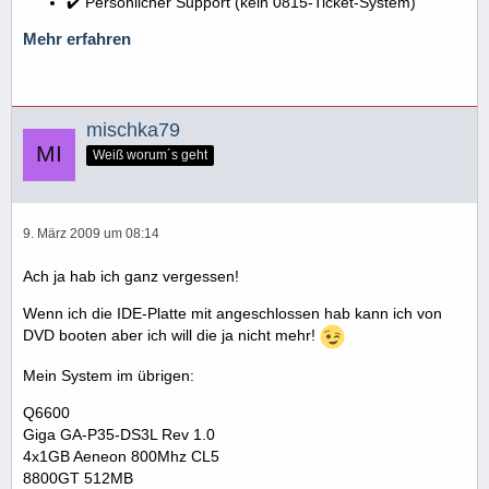
✔️ Persönlicher Support (kein 0815-Ticket-System)
Mehr erfahren
mischka79
Weiß worum´s geht
9. März 2009 um 08:14
Ach ja hab ich ganz vergessen!
Wenn ich die IDE-Platte mit angeschlossen hab kann ich von
DVD booten aber ich will die ja nicht mehr!
Mein System im übrigen:
Q6600
Giga GA-P35-DS3L Rev 1.0
4x1GB Aeneon 800Mhz CL5
8800GT 512MB