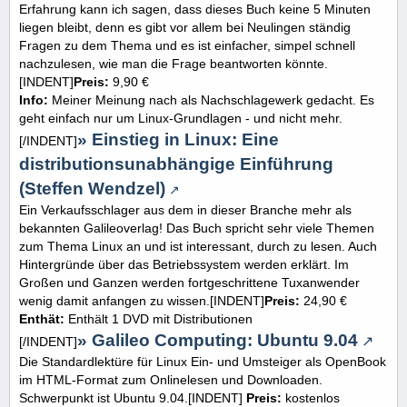
Erfahrung kann ich sagen, dass dieses Buch keine 5 Minuten
liegen bleibt, denn es gibt vor allem bei Neulingen ständig
Fragen zu dem Thema und es ist einfacher, simpel schnell
nachzulesen, wie man die Frage beantworten könnte.
[INDENT]
Preis:
9,90 €
Info:
Meiner Meinung nach als Nachschlagewerk gedacht. Es
geht einfach nur um Linux-Grundlagen - und nicht mehr.
» Einstieg in Linux: Eine
[/INDENT]
distributionsunabhängige Einführung
(Steffen Wendzel)
Ein Verkaufsschlager aus dem in dieser Branche mehr als
bekannten Galileoverlag! Das Buch spricht sehr viele Themen
zum Thema Linux an und ist interessant, durch zu lesen. Auch
Hintergründe über das Betriebssystem werden erklärt. Im
Großen und Ganzen werden fortgeschrittene Tuxanwender
wenig damit anfangen zu wissen.[INDENT]
Preis:
24,90 €
Enthät:
Enthält 1 DVD mit Distributionen
» Galileo Computing: Ubuntu 9.04
[/INDENT]
Die Standardlektüre für Linux Ein- und Umsteiger als OpenBook
im HTML-Format zum Onlinelesen und Downloaden.
Schwerpunkt ist Ubuntu 9.04.[INDENT]
Preis:
kostenlos