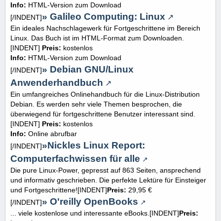
Info:
HTML-Version zum Download
» Galileo Computing: Linux
[/INDENT]
Ein ideales Nachschlagewerk für Fortgeschrittene im Bereich
Linux. Das Buch ist im HTML-Format zum Downloaden.
[INDENT]
Preis:
kostenlos
Info:
HTML-Version zum Download
» Debian GNU/Linux
[/INDENT]
Anwenderhandbuch
Ein umfangreiches Onlinehandbuch für die Linux-Distribution
Debian. Es werden sehr viele Themen besprochen, die
überwiegend für fortgeschrittene Benutzer interessant sind.
[INDENT]
Preis:
kostenlos
Info:
Online abrufbar
»
Nickles Linux Report:
[/INDENT]
Computerfachwissen für alle
Die pure Linux-Power, gepresst auf 863 Seiten, ansprechend
und informativ geschrieben. Die perfekte Lektüre für Einsteiger
und Fortgeschrittene![INDENT]
Preis:
29,95 €
» O'reilly OpenBooks
[/INDENT]
... viele kostenlose und interessante eBooks.[INDENT]
Preis: