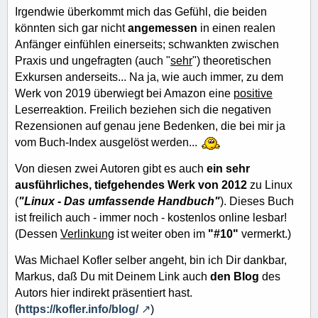
Irgendwie überkommt mich das Gefühl, die beiden
könnten sich gar nicht
angemessen
in einen realen
Anfänger einfühlen einerseits; schwankten zwischen
Praxis und ungefragten (auch "
sehr
") theoretischen
Exkursen anderseits... Na ja, wie auch immer, zu dem
Werk von 2019 überwiegt bei Amazon eine
positive
Leserreaktion. Freilich beziehen sich die negativen
Rezensionen auf genau jene Bedenken, die bei mir ja
vom Buch-Index ausgelöst werden...
Von diesen zwei Autoren gibt es auch
ein sehr
ausführliches, tiefgehendes Werk von 2012
zu Linux
(
"Linux - Das umfassende Handbuch"
). Dieses Buch
ist freilich auch - immer noch - kostenlos online lesbar!
(Dessen
Verlinkung
ist weiter oben im
"#10"
vermerkt.)
Was Michael Kofler selber angeht, bin ich Dir dankbar,
Markus, daß Du mit Deinem Link auch
den Blog
des
Autors hier indirekt präsentiert hast.
(
https://kofler.info/blog/
)