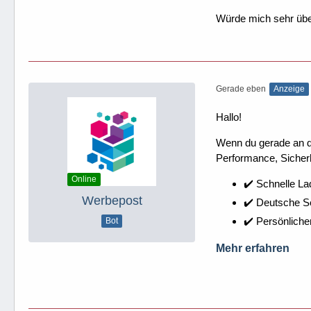
Würde mich sehr über
Gerade eben
Anzeige
Hallo!
Wenn du gerade an dei
Performance, Sicherh
Online
✔️ Schnelle La
Werbepost
✔️ Deutsche 
✔️ Persönliche
Bot
Mehr erfahren