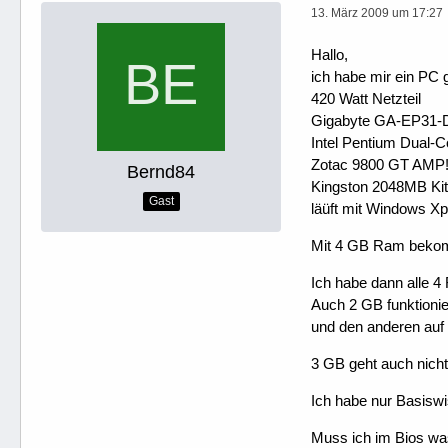
13. März 2009 um 17:27
Hallo,
ich habe mir ein PC 
420 Watt Netzteil
Gigabyte GA-EP31-
Intel Pentium Dual
Zotac 9800 GT AMP
Bernd84
Kingston 2048MB K
Gast
läüft mit Windows Xp 
Mit 4 GB Ram bekomm
Ich habe dann alle 4
Auch 2 GB funktionier
und den anderen auf 
3 GB geht auch nicht
Ich habe nur Basiswi
Muss ich im Bios was