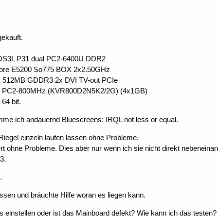
gekauft.
DS3L P31 dual PC2-6400U DDR2
-Core E5200 So775 BOX 2x2.50GHz
! 512MB GDDR3 2x DVI TV-out PCIe
it PC2-800MHz (KVR800D2N5K2/2G) (4x1GB)
64 bit.
e ich andauernd Bluescreens: IRQL not less or equal.
 Riegel einzeln laufen lassen ohne Probleme.
t ohne Probleme. Dies aber nur wenn ich sie nicht direkt nebeneinand
3.
.
ssen und bräuchte Hilfe woran es liegen kann.
 einstellen oder ist das Mainboard defekt? Wie kann ich das testen?