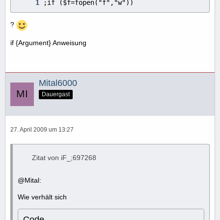
;if ($f=fopen("f","w"))
?
if {Argument} Anweisung
Mital6000
Dauergast
27. April 2009 um 13:27
Zitat von iF_;697268
@Mital:
Wie verhält sich
Code