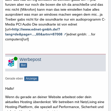
funzen aber nur noch die boxen die ich da anschließe und das
mic nicht (Mikrofon) kann man das iwie einstellen habe alles
ausprobiert was man an windows machen wegen dem mic...ja
Treiber gabs nicht für die soundkarte nur ein audioprogramm C-
Media PCI Audio Die soundkarte ist von ednet
[url=
http://www.ednet-gmbh.de/?
lang=de&page=…,60&artnr=87008
]ednet gmbh: ...for
computers[/url]
Online
Werbepost
Bot
Gerade eben
Anzeige
Hallo!
Wenn du gerade an deiner Website arbeitest oder dein
aktuelles Hosting überdenkst: Wir betreiben mit NetzLiving eine
Hosting-Plattform, die speziell auf Performance, Sicherheit und