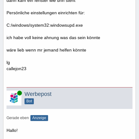
dann kam ein fenster wie drin steht
Persönliche einstellungen einrichten für:
C:/windows/system32:windowsupd.exe
ich habe voll keine ahnung was das sein könnte
wäre lieb wenn mr jemand helfen könnte
lg
callejon23
Online
Werbepost
Bot
Gerade eben
Anzeige
Hallo!