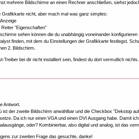
nnst mehrere Bildschirme an einen Rechner anschließen, siehst jedoch
 Grafikkarte nicht, aber mach mal was ganz simples:
 Anzeige
 Reiter "Eigenschaften"
ldschirme sehen können die du unabhängig voneinander konfigurieren ka
lyst finden, mit dem du Einstellungen der Grafikkarte festlegst. Scha
nen 2. Bildschirm.
t-Treiber bei dir nicht installiert sein, findest du dort vermutlich nichts.
e Antwort.
ist der zweite Bildschirm anwählbar und die Checkbox "Dekstop auf 2.
setze. Da ich nur einen VGA und einen DVI Ausgang habe. Damit ich 
alausgänge, oder? Kombinierbar, also digital und analog, ist das vermu
gens zur zweiten Frage das gesuchte, danke!