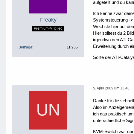
aufgeteilt und du ka
Ich kenne zwar deine
Freaky
Systemsteuerung ->
Wechsle hier auf den
Premium-Mitglied
Hier solltest du 2 Bi
irgendwo den ATI Cata
Erweiterung durch ei
Beiträge
11.956
Sollte der ATI-Catalys
5. April 2009 um 13:46
Danke für die schnell
Also im Anzeigemenü 
ich das praktisch um
unterschiedliche Sign
KVM-Switch war übri