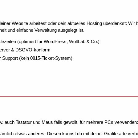
ner Website arbeitest oder dein aktuelles Hosting überdenkst: Wir be
eit und einfache Verwaltung ausgelegt ist.
dezeiten (optimiert für WordPress, WoltLab & Co.)
Server & DSGVO-konform
r Support (kein 0815-Ticket-System)
zw. auch Tastatur und Maus falls gewollt, für mehrere PCs verwend
 nämlich etwas anderes. Diesen kannst du mit deiner Grafikkarte ver