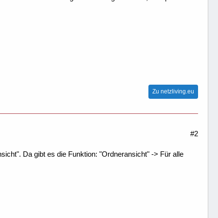
Zu netzliving.eu
#2
ht". Da gibt es die Funktion: "Ordneransicht" -> Für alle