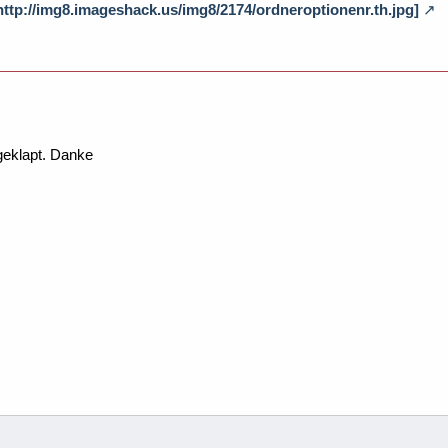
 http://img8.imageshack.us/img8/2174/ordneroptionenr.th.jpg]
 geklapt. Danke