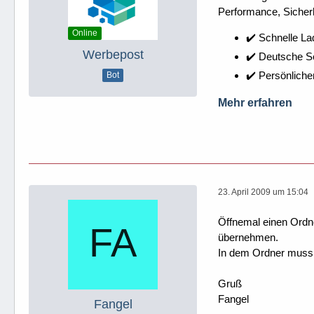
Performance, Sicherh
Online
✔️ Schnelle La
Werbepost
✔️ Deutsche 
✔️ Persönliche
Bot
Mehr erfahren
23. April 2009 um 15:04
Öffnemal einen Ordne
übernehmen.
In dem Ordner muss a
Gruß
Fangel
Fangel