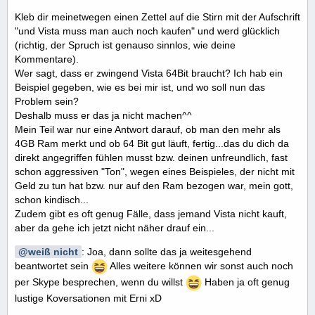
Kleb dir meinetwegen einen Zettel auf die Stirn mit der Aufschrift
"und Vista muss man auch noch kaufen" und werd glücklich
(richtig, der Spruch ist genauso sinnlos, wie deine
Kommentare).
Wer sagt, dass er zwingend Vista 64Bit braucht? Ich hab ein
Beispiel gegeben, wie es bei mir ist, und wo soll nun das
Problem sein?
Deshalb muss er das ja nicht machen^^
Mein Teil war nur eine Antwort darauf, ob man den mehr als
4GB Ram merkt und ob 64 Bit gut läuft, fertig...das du dich da
direkt angegriffen fühlen musst bzw. deinen unfreundlich, fast
schon aggressiven "Ton", wegen eines Beispieles, der nicht mit
Geld zu tun hat bzw. nur auf den Ram bezogen war, mein gott,
schon kindisch...
Zudem gibt es oft genug Fälle, dass jemand Vista nicht kauft,
aber da gehe ich jetzt nicht näher drauf ein...
weiß nicht
: Joa, dann sollte das ja weitesgehend
beantwortet sein
Alles weitere können wir sonst auch noch
per Skype besprechen, wenn du willst
Haben ja oft genug
lustige Koversationen mit Erni xD