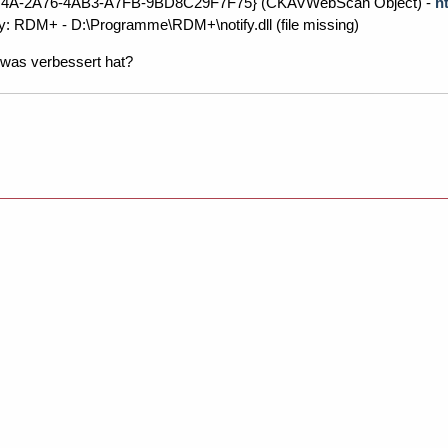
74A-2A76-4AB3-A7FB-9BD8C29F7F75} (CKAVWebScan Object) -
h
y: RDM+ - D:\Programme\RDM+\notify.dll (file missing)
 was verbessert hat?