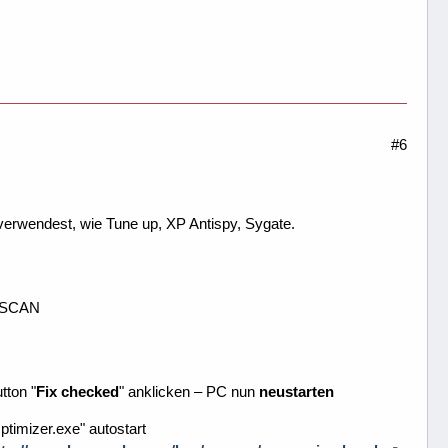
#6
verwendest, wie Tune up, XP Antispy, Sygate.
> SCAN
tton "
Fix checked
" anklicken – PC nun
neustarten
imizer.exe" autostart