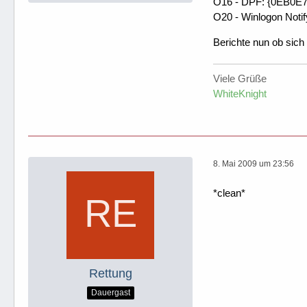
O16 - DPF: {0EB0E
O20 - Winlogon Notif
Berichte nun ob sich
Viele Grüße
WhiteKnight
8. Mai 2009 um 23:56
*clean*
Rettung
Dauergast