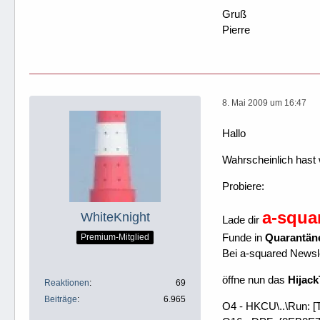
Gruß
Pierre
8. Mai 2009 um 16:47
Hallo
Wahrscheinlich hast 
Probiere:
a-squa
WhiteKnight
Lade dir
Funde in
Quarantän
Premium-Mitglied
Bei a-squared Newsle
öffne nun das
Hijack
Reaktionen
69
Beiträge
6.965
O4 - HKCU\..\Run: [