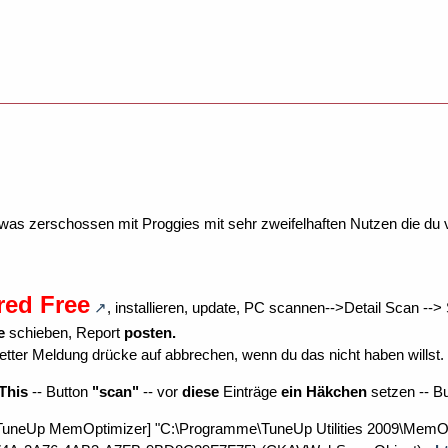
was zerschossen mit Proggies mit sehr zweifelhaften Nutzen die du 
red Free
, installieren, update, PC scannen-->Detail Scan --
e
schieben, Report
posten.
tter Meldung drücke auf abbrechen, wenn du das nicht haben willst.
This
-- Button
"scan"
-- vor
diese
Einträge
ein Häkchen
setzen -- Bu
TuneUp MemOptimizer] "C:\Programme\TuneUp Utilities 2009\MemOpt