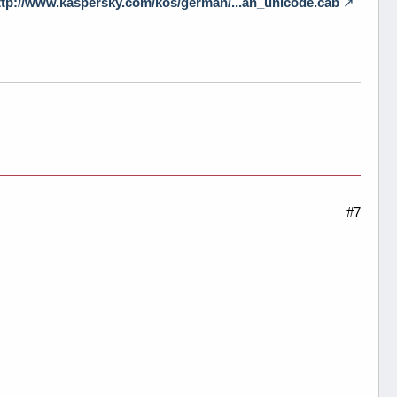
ttp://www.kaspersky.com/kos/german/...an_unicode.cab
#7