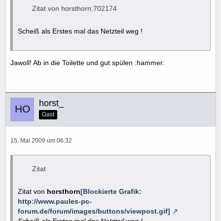
Zitat von horsthorn;702174
Scheiß als Erstes mal das Netzteil weg !
Jawoll! Ab in die Toilette und gut spülen :hammer:
horst_
Gast
15. Mai 2009 um 06:32
Zitat
Zitat von
horsthorn
[Blockierte Grafik:
http://www.paules-pc-
forum.de/forum/images/buttons/viewpost.gif]
Scheiß als Erstes mal das Netzteil weg !