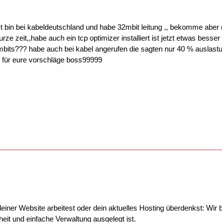
st bin bei kabeldeutschland und habe 32mbit leitung ,, bekomme aber 
rze zeit,,habe auch ein tcp optimizer installiert ist jetzt etwas besser
bits??? habe auch bei kabel angerufen die sagten nur 40 % auslastun
b für eure vorschläge boss99999
ner Website arbeitest oder dein aktuelles Hosting überdenkst: Wir be
eit und einfache Verwaltung ausgelegt ist.