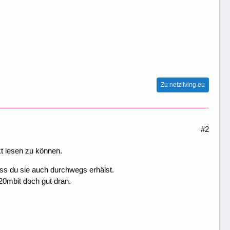
Zu netzliving.eu
#2
t lesen zu können.
sss du sie auch durchwegs erhälst.
20mbit doch gut dran.