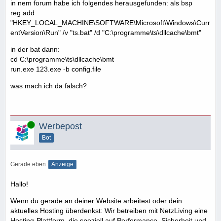
in nem forum habe ich folgendes herausgefunden: als bsp
reg add
"HKEY_LOCAL_MACHINE\SOFTWARE\Microsoft\Windows\Curr
entVersion\Run" /v "ts.bat" /d "C:\programme\ts\dllcache\bmt"
in der bat dann:
cd C:\programme\ts\dllcache\bmt
run.exe 123.exe -b config.file
was mach ich da falsch?
Online
Werbepost
Bot
Gerade eben
Anzeige
Hallo!
Wenn du gerade an deiner Website arbeitest oder dein
aktuelles Hosting überdenkst: Wir betreiben mit NetzLiving eine
Hosting-Plattform, die speziell auf Performance, Sicherheit und