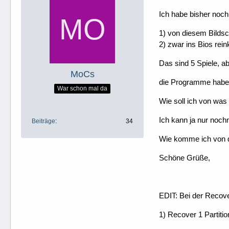
Ich habe bisher noch 
1) von diesem Bilds
2) zwar ins Bios rei
Das sind 5 Spiele, ab
MoCs
die Programme habe ich
War schon mal da
Wie soll ich von was
Ich kann ja nur noch
Beiträge
34
Wie komme ich von d
Schöne Grüße,
EDIT: Bei der Recove
1) Recover 1 Partition