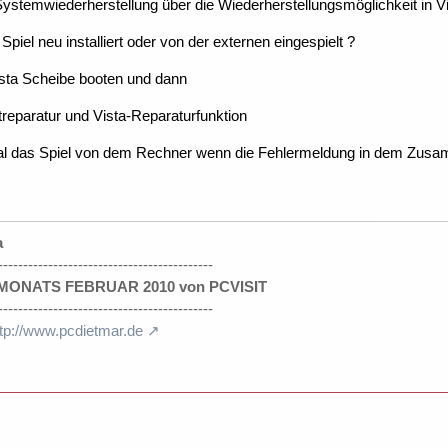
ystemwiederherstellung über die Wiederherstellungsmöglichkeit in Vi
piel neu installiert oder von der externen eingespielt ?
ista Scheibe booten und dann
treparatur und Vista-Reparaturfunktion
mal das Spiel von dem Rechner wenn die Fehlermeldung in dem Zu
a
-------------------------------------------
ONATS FEBRUAR 2010 von PCVISIT
-------------------------------------------
ttp://www.pcdietmar.de