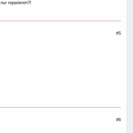
 nur reparieren?!
#5
#6