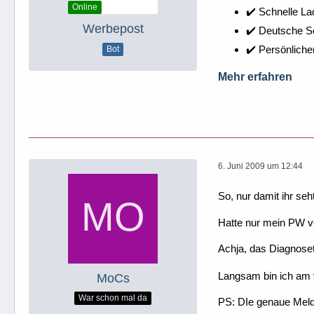
Online
✔️ Schnelle La
Werbepost
✔️ Deutsche 
✔️ Persönliche
Bot
Mehr erfahren
6. Juni 2009 um 12:44
So, nur damit ihr seh
Hatte nur mein PW v
Achja, das Diagnoset
Langsam bin ich am 
MoCs
War schon mal da
PS: DIe genaue Meld