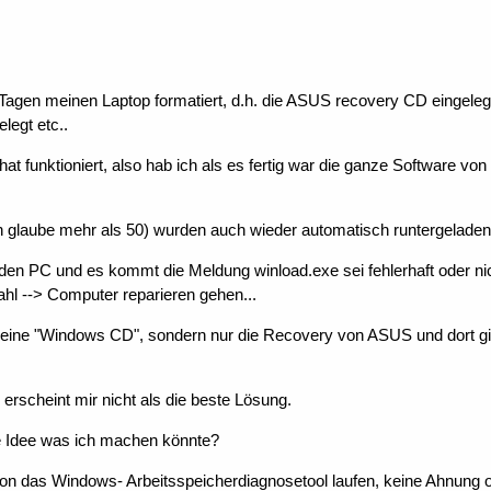
 Tagen meinen Laptop formatiert, d.h. die ASUS recovery CD eingel
legt etc..
hat funktioniert, also hab ich als es fertig war die ganze Software von
glaube mehr als 50) wurden auch wieder automatisch runtergeladen un
h den PC und es kommt die Meldung winload.exe sei fehlerhaft oder
hl --> Computer reparieren gehen...
keine "Windows CD", sondern nur die Recovery von ASUS und dort gib
erscheint mir nicht als die beste Lösung.
e Idee was ich machen könnte?
on das Windows- Arbeitsspeicherdiagnosetool laufen, keine Ahnung ob