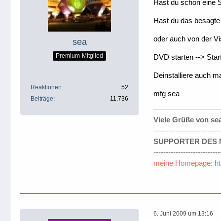
Hast du schon eine S
Hast du das besagte S
oder auch von der V
sea
Premium-Mitglied
DVD starten --> Star
Deinstalliere auch 
Reaktionen
52
mfg sea
Beiträge
11.736
Viele Grüße von se
---------------------------
SUPPORTER DES M
---------------------------
meine Homepage:
h
6. Juni 2009 um 13:16