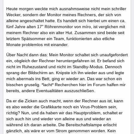
Heute morgen weckte mich ausnahmsweise nicht mein schriller
Wecker, sondern der Monitor meines Rechners, der sich von
alleine angeschaltet hatte. Es handelt sich hierbei um einen ca.
fünf Jahre alten 17" Röhrenmonitor von míro, ist verglichen mit
meinem Rechner also ein alter Hut. Zusammen sind beide seit
letztem Spätsommer ein Team, funktionierten also etliche
Monate problemlos mit einander.
Über Nacht dann das: Mein Monitor schaltet sich unaufgefordert
ein, obgleich der Rechner heruntergefahren ist. Er befand sich
nicht im Ruhezustand und nicht im Standby-Modus. Dennoch
sprang der Bildschirm an. Knipste ich ihn wieder aus und legte
mich abermals ins Bett, ging er wieder an. Das war schon ein
bisschen gruselig. *lacht* Recherchen hier im Forum halfen mir
bereits, andere Eventualitäten auszuschließen.
Da er die Zicken auch macht, wenn der Rechner aus ist, kann
es also weder die Grafikkarte noch ein Virus-Problem sein,
richtig? Nun, und da haben wir das Hauptproblem, schaltet er
sich auch hin und wieder von alleine aus und wieder an
während ich daran arbeite. Die Bereitschaftslampe erlischt
gänzlich, als wäre er vom Strom genommen worden. Kein