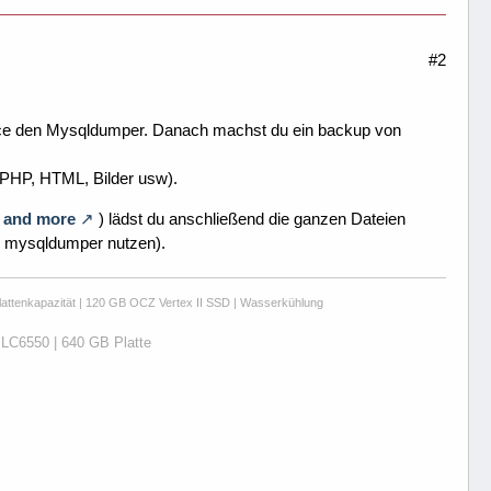
#2
space den Mysqldumper. Danach machst du ein backup von
(PHP, HTML, Bilder usw).
g and more
) lädst du anschließend die ganzen Dateien
er mysqldumper nutzen).
attenkapazität | 120 GB OCZ Vertex II SSD | Wasserkühlung
LC6550 | 640 GB Platte