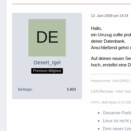
12. Juni 2009 um 14:24
Hallo,
ein Umzug sollte pr
deiner Datenbank.
Anschließend gehst 
Auf deinen neuen Ser
Desert_Igel
hoch, erstellst eine
Premium-Mitglied
Hauptrechner: Intel Q6600 
Beiträge
5.803
LAN-Rechner: Intel Xe
HTPC: AMD Athlon II X2 25
Gesamte Parti
Linux ist nich
Dein neuer Lin