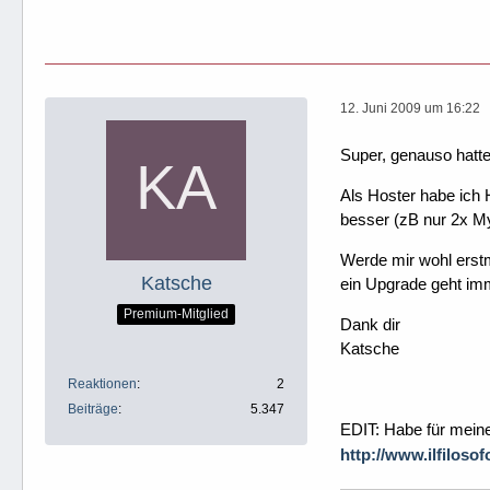
12. Juni 2009 um 16:22
Super, genauso hatte 
Als Hoster habe ich 
besser (zB nur 2x M
Werde mir wohl erstm
Katsche
ein Upgrade geht imm
Premium-Mitglied
Dank dir
Katsche
Reaktionen
2
Beiträge
5.347
EDIT: Habe für meine
http://www.ilfilos