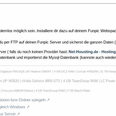
oblemlos möglich sein. Installiere dir dazu auf deinem Funpic Web
du per FTP auf deinen Funpic Server und sicherst die ganzen Daten 
ver ( falls du noch keinen Provider hast:
Net-Housting.de - Hostin
 Datenbank und importierst die Mysql-Datenbank (kannste auch wied
| Gigabyte P35-DQ6 | ATi Radeon 2900XT | 4 GB OCZ RAM | Corsair HX520W | 31 TB Festpl
on UP W3520 | nVidia Geforce 8800 GTS | 4 GB TeamGroup RAM | LC Power 
0 | Foxconn A88GM Deluxe | 4 GB TeamGroup RAM | 3 TB Hitachi Platte
tionen bzw Ordner spiegeln
t gleich Windows
ux Server