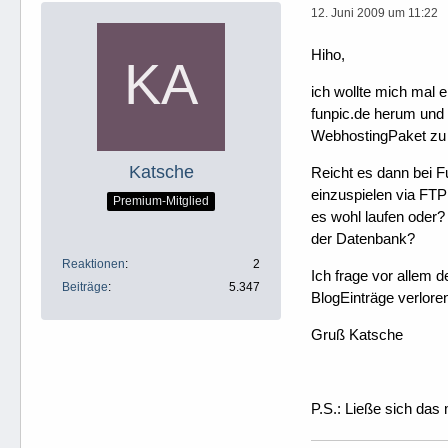
12. Juni 2009 um 11:22
Hiho,
ich wollte mich mal 
funpic.de herum und ü
WebhostingPaket zu 
Katsche
Reicht es dann bei F
einzuspielen via FT
Premium-Mitglied
es wohl laufen oder?
der Datenbank?
Reaktionen
2
Ich frage vor allem d
Beiträge
5.347
BlogEinträge verlore
Gruß Katsche
P.S.: Ließe sich das