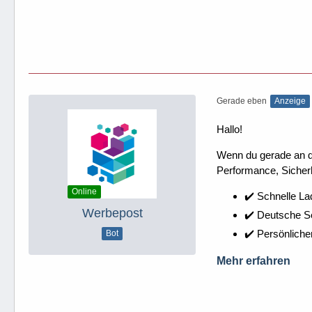
Gerade eben
Anzeige
Hallo!
Wenn du gerade an dei
Performance, Sicherh
Online
✔️ Schnelle La
Werbepost
✔️ Deutsche 
✔️ Persönliche
Bot
Mehr erfahren