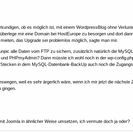
erkundigen, ob es möglich ist, mit einem WordpressBlog ohne Verlust
berlege mir eine Domain bei HostEurope zu besorgen und dort dann spät
mieten, das Upgrade sei problemlos möglich, sagte man mir.
unpic alle Daten vom FTP zu sichern, zusätzlich natürlich die MySQ
P und PHPmyAdmin? Dann müsste ich wohl noch in der wp-config.ph
 Stecken in dem MySQL-Datenbank-BackUp auch noch die Zugangsdaten
eswegen, weil es sehr ärgerlich wäre, wenn ich mir jetzt die nächste Z
n gingen.
 mit Joomla in ähnlicher Weise umsetzen, ich vermute doch ja oder?