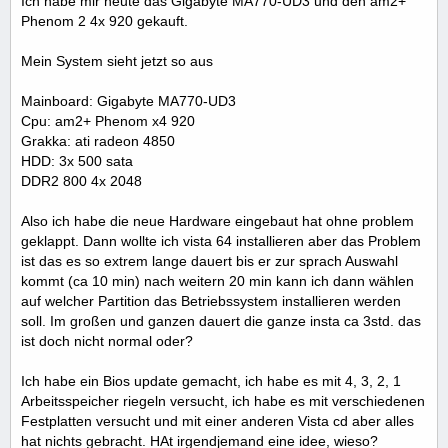
Ich habe mir heute das Gigabyte MA770-UD3 und den am2+
Phenom 2 4x 920 gekauft.
Mein System sieht jetzt so aus
Mainboard: Gigabyte MA770-UD3
Cpu: am2+ Phenom x4 920
Grakka: ati radeon 4850
HDD: 3x 500 sata
DDR2 800 4x 2048
Also ich habe die neue Hardware eingebaut hat ohne problem
geklappt. Dann wollte ich vista 64 installieren aber das Problem
ist das es so extrem lange dauert bis er zur sprach Auswahl
kommt (ca 10 min) nach weitern 20 min kann ich dann wählen
auf welcher Partition das Betriebssystem installieren werden
soll. Im großen und ganzen dauert die ganze insta ca 3std. das
ist doch nicht normal oder?
Ich habe ein Bios update gemacht, ich habe es mit 4, 3, 2, 1
Arbeitsspeicher riegeln versucht, ich habe es mit verschiedenen
Festplatten versucht und mit einer anderen Vista cd aber alles
hat nichts gebracht. HAt irgendjemand eine idee, wieso?