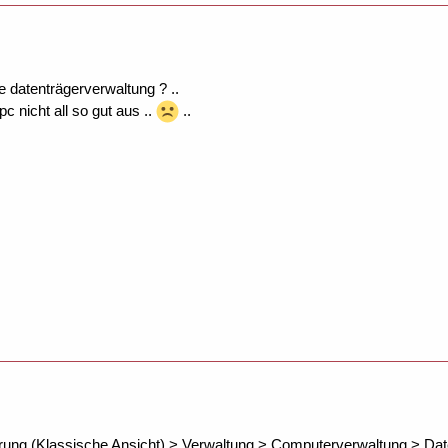
ie datenträgerverwaltung ? ..
 nicht all so gut aus ..
..
rung (Klassische Ansicht) > Verwaltung > Computerverwaltung > Dat