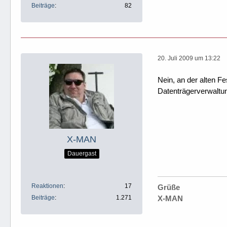
Beiträge
82
20. Juli 2009 um 13:22
Nein, an der alten F
Datenträgerverwaltun
X-MAN
Dauergast
Reaktionen
17
Grüße
Beiträge
1.271
X-MAN