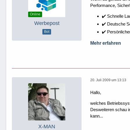
Performance, Sicherh
Online
✔️ Schnelle La
Werbepost
✔️ Deutsche 
✔️ Persönliche
Bot
Mehr erfahren
20. Juli 2009 um 13:13
Hallo,
welches Betriebssys
Desweiteren schau in
kann...
X-MAN