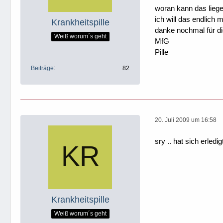
woran kann das liege
ich will das endlich m
Krankheitspille
danke nochmal für di
Weiß worum´s geht
MfG
Pille
Beiträge
82
20. Juli 2009 um 16:58
sry .. hat sich erledi
Krankheitspille
Weiß worum´s geht