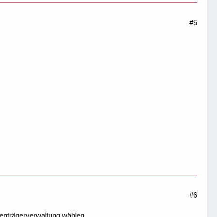
#5
#6
enträgerverwaltung wählen...