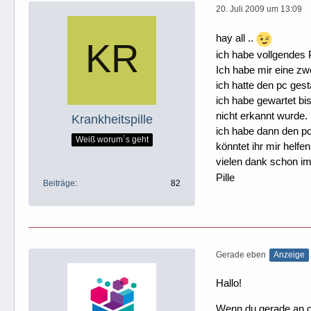
20. Juli 2009 um 13:09
hay all ..
ich habe vollgendes
Ich habe mir eine zwe
ich hatte den pc gest
ich habe gewartet bi
nicht erkannt wurde.
Krankheitspille
ich habe dann den pc
Weiß worum´s geht
könntet ihr mir helfe
vielen dank schon im
Pille
Beiträge
82
Gerade eben
Anzeige
Hallo!
Wenn du gerade an dei