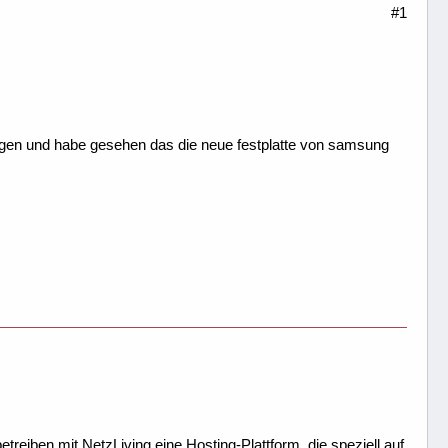
#1
egangen und habe gesehen das die neue festplatte von samsung
treiben mit NetzLiving eine Hosting-Plattform, die speziell auf