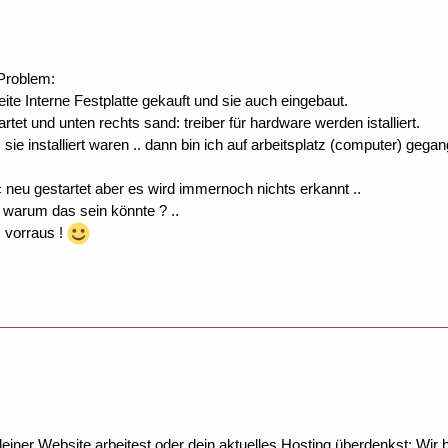
 Problem:
ite Interne Festplatte gekauft und sie auch eingebaut.
artet und unten rechts sand: treiber für hardware werden istalliert.
s sie installiert waren .. dann bin ich auf arbeitsplatz (computer) g
 neu gestartet aber es wird immernoch nichts erkannt ..
n warum das sein könnte ? ..
 vorraus !
ner Website arbeitest oder dein aktuelles Hosting überdenkst: Wir be