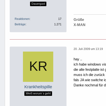
Dauergast
Reaktionen
17
Grüße
Beiträge
1.271
X-MAN
20. Juli 2009 um 13:19
hay ..
ich habe windows vis
die alte festplatte ist
muss ich die zurück s
fals JA wie switche i
Danke nochmal für d
Krankheitspille
Weiß worum´s geht