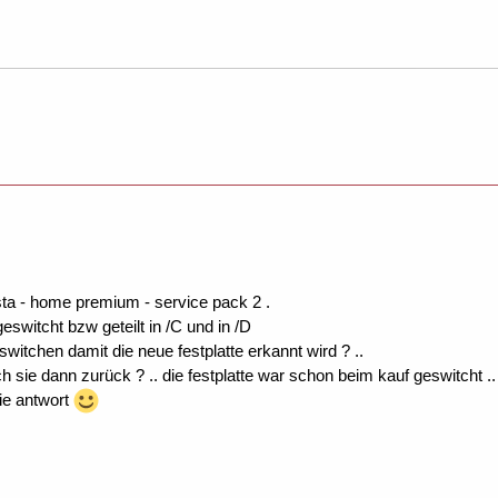
ta - home premium - service pack 2 .
 geswitcht bzw geteilt in /C und in /D
witchen damit die neue festplatte erkannt wird ? ..
ch sie dann zurück ? .. die festplatte war schon beim kauf geswitcht ..
ie antwort