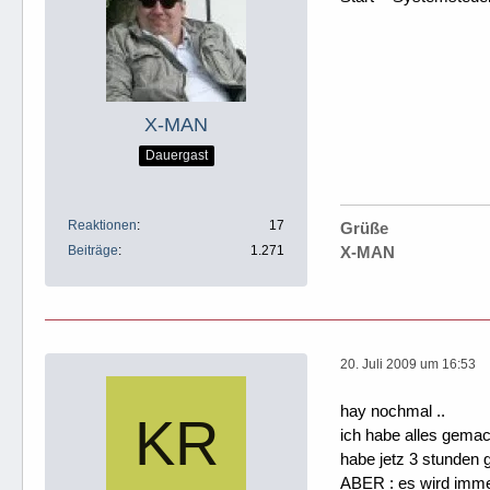
X-MAN
Dauergast
Reaktionen
17
Grüße
Beiträge
1.271
X-MAN
20. Juli 2009 um 16:53
hay nochmal ..
ich habe alles gemach
habe jetz 3 stunden ge
ABER : es wird immer