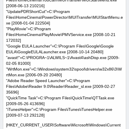
Files\HomeCinema\YouCam\MUITransfer\MUIStartMenu.exe
[2008-06-13 210216]
"UpdatePDRShortCut"=C:\Program
Files\HomeCinema\PowerDirector\MUITransfer\MUIStartMenu.e
xe [2008-01-04 222504]
"PlayMovie"=C:\Program
Files\HomeCinema\PlayMovie\PMVService.exe [2008-10-21
172032]
"Google EULA Launcher"=C:\Program Files\Google\Google
EULA\GoogleEULALauncher.exe [2008-10-14 20480]
"avast!"=C:\PROGRA~1\ALWILS~1\Avast4\ashDisp.exe [2009-
02-05 81000]
"WrtMon.exe"=C:\Windows\system32\spool\drivers\w32x86\3\W
rtMon.exe [2006-09-20 20480]
"Adobe Reader Speed Launcher"=C:\Program
Files\Adobe\Reader 9.0\Reader\Reader_sl.exe [2009-02-27
35696]
"QuickTime Task"=C:\Program Files\QuickTime\QTTask.exe
[2009-05-26 413696]
"iTunesHelper"=C:\Program Files\iTunes\iTunesHelper.exe
[2009-07-13 292128]
[HKEY_CURRENT_USER\Software\Microsoft\Windows\Current