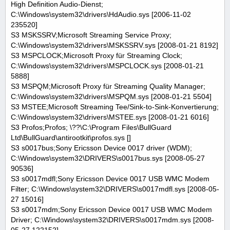
High Definition Audio-Dienst;
C:\Windows\system32\drivers\HdAudio.sys [2006-11-02
235520]
S3 MSKSSRV;Microsoft Streaming Service Proxy;
C:\Windows\system32\drivers\MSKSSRV.sys [2008-01-21 8192]
S3 MSPCLOCK;Microsoft Proxy für Streaming Clock;
C:\Windows\system32\drivers\MSPCLOCK.sys [2008-01-21
5888]
S3 MSPQM;Microsoft Proxy für Streaming Quality Manager;
C:\Windows\system32\drivers\MSPQM.sys [2008-01-21 5504]
S3 MSTEE;Microsoft Streaming Tee/Sink-to-Sink-Konvertierung;
C:\Windows\system32\drivers\MSTEE.sys [2008-01-21 6016]
S3 Profos;Profos; \??\C:\Program Files\BullGuard
Ltd\BullGuard\antirootkit\profos.sys []
S3 s0017bus;Sony Ericsson Device 0017 driver (WDM);
C:\Windows\system32\DRIVERS\s0017bus.sys [2008-05-27
90536]
S3 s0017mdfl;Sony Ericsson Device 0017 USB WMC Modem
Filter; C:\Windows\system32\DRIVERS\s0017mdfl.sys [2008-05-
27 15016]
S3 s0017mdm;Sony Ericsson Device 0017 USB WMC Modem
Driver; C:\Windows\system32\DRIVERS\s0017mdm.sys [2008-