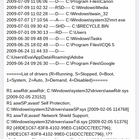
2009-07-09 11:06:06 ----D---- C:\Program Files\Canon
2009-07-09 11:02:32 ----RSD---- C:\Windows\Media
2009-07-09 11:02:28 ----D---- C:\Windows\twain_32
2009-07-07 17:10:56 ----A---- C:\Windows\system32\mrt.exe
2009-07-01 09:30:42 ----SHD---- C:\$RECYCLE.BIN
2009-07-01 09:30:13 ----RD---- C:\Users
2009-06-30 09:48:09 ----D---- C:\Windows\Tasks
2009-06-25 18:02:48 ----D---- C:\Program Files\ICQ6.5
2009-06-24 11:44:33 ----D----
C:\Users\Eva\AppData\Roaming\Adobe
2009-06-24 09:26:30 ----D---- C:\Program Files\Google
======List of drivers (R=Running, S=Stopped, 0=Boot,
1=System, 2=Auto, 3=Demand, 4=Disabled)======
R1 aswRdr;aswRdr; C:\Windows\system32\drivers\aswRdr.sys
[2009-02-05 23152]
R1 aswSP;avast! Self Protection;
C:\Windows\system32\drivers\aswSP.sys [2009-02-05 114768]
R1 aswTdi;avast! Network Shield Support;
C:\Windows\system32\drivers\aswTdi.sys [2009-02-05 51376]
R2 {49DE1C67-83F8-4102-99E0-C16DCC7EEC796};
{49DE1C67-83F8-4102-99E0-C16DCC7EEC796}; \??