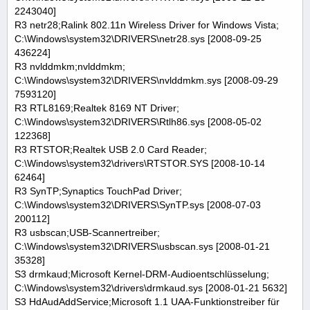
2243040]
R3 netr28;Ralink 802.11n Wireless Driver for Windows Vista;
C:\Windows\system32\DRIVERS\netr28.sys [2008-09-25
436224]
R3 nvlddmkm;nvlddmkm;
C:\Windows\system32\DRIVERS\nvlddmkm.sys [2008-09-29
7593120]
R3 RTL8169;Realtek 8169 NT Driver;
C:\Windows\system32\DRIVERS\Rtlh86.sys [2008-05-02
122368]
R3 RTSTOR;Realtek USB 2.0 Card Reader;
C:\Windows\system32\drivers\RTSTOR.SYS [2008-10-14
62464]
R3 SynTP;Synaptics TouchPad Driver;
C:\Windows\system32\DRIVERS\SynTP.sys [2008-07-03
200112]
R3 usbscan;USB-Scannertreiber;
C:\Windows\system32\DRIVERS\usbscan.sys [2008-01-21
35328]
S3 drmkaud;Microsoft Kernel-DRM-Audioentschlüsselung;
C:\Windows\system32\drivers\drmkaud.sys [2008-01-21 5632]
S3 HdAudAddService;Microsoft 1.1 UAA-Funktionstreiber für