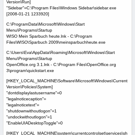
Version\Run]
"Sidebar"=C:\Program Files\Windows Sidebar\sidebar.exe
[2008-01-21 1233920]
C:\ProgramData\Microsoft\Windows\Start
Menu\Programs\Startup
WISO Mein Sparbuch heute.lnk - C:\Program
Files\WISO\Sparbuch 2009\meinsparbuchheute.exe
C:\Users\Eva\AppData\Roaming\Microsoft\Windows\Start
Menu\Programs\Startup
OpenOffice.org 3.1.lnk - C:\Program Files\OpenOffice.org
3\program\quickstart.exe
[HKEY_LOCAL_MACHINE\Software\Microsoft\Windows\Current
Version\Policies\System]
"dontdisplaylastusername"=0
"legalnoticecaption"=
"legalnoticetext"=
"shutdownwithoutlogon"=1
"undockwithoutlogon"=1
"EnableUIADesktopToggle"=0
[HKEY_LOCAL_MACHINE\system\currentcontrolset\services\sh