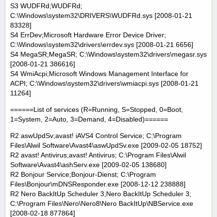
S3 WUDFRd;WUDFRd;
C:\Windows\system32\DRIVERS\WUDFRd.sys [2008-01-21
83328]
S4 ErrDev;Microsoft Hardware Error Device Driver;
C:\Windows\system32\drivers\errdev.sys [2008-01-21 6656]
S4 MegaSR;MegaSR; C:\Windows\system32\drivers\megasr.sys
[2008-01-21 386616]
S4 WmiAcpi;Microsoft Windows Management Interface for
ACPI; C:\Windows\system32\drivers\wmiacpi.sys [2008-01-21
11264]
======List of services (R=Running, S=Stopped, 0=Boot,
1=System, 2=Auto, 3=Demand, 4=Disabled)======
R2 aswUpdSv;avast! iAVS4 Control Service; C:\Program
Files\Alwil Software\Avast4\aswUpdSv.exe [2009-02-05 18752]
R2 avast! Antivirus;avast! Antivirus; C:\Program Files\Alwil
Software\Avast4\ashServ.exe [2009-02-05 138680]
R2 Bonjour Service;Bonjour-Dienst; C:\Program
Files\Bonjour\mDNSResponder.exe [2008-12-12 238888]
R2 Nero BackItUp Scheduler 3;Nero BackItUp Scheduler 3;
C:\Program Files\Nero\Nero8\Nero BackItUp\NBService.exe
[2008-02-18 877864]