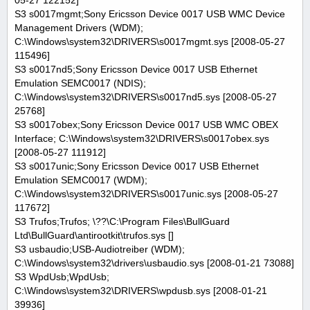
05-27 122152]
S3 s0017mgmt;Sony Ericsson Device 0017 USB WMC Device
Management Drivers (WDM);
C:\Windows\system32\DRIVERS\s0017mgmt.sys [2008-05-27
115496]
S3 s0017nd5;Sony Ericsson Device 0017 USB Ethernet
Emulation SEMC0017 (NDIS);
C:\Windows\system32\DRIVERS\s0017nd5.sys [2008-05-27
25768]
S3 s0017obex;Sony Ericsson Device 0017 USB WMC OBEX
Interface; C:\Windows\system32\DRIVERS\s0017obex.sys
[2008-05-27 111912]
S3 s0017unic;Sony Ericsson Device 0017 USB Ethernet
Emulation SEMC0017 (WDM);
C:\Windows\system32\DRIVERS\s0017unic.sys [2008-05-27
117672]
S3 Trufos;Trufos; \??\C:\Program Files\BullGuard
Ltd\BullGuard\antirootkit\trufos.sys []
S3 usbaudio;USB-Audiotreiber (WDM);
C:\Windows\system32\drivers\usbaudio.sys [2008-01-21 73088]
S3 WpdUsb;WpdUsb;
C:\Windows\system32\DRIVERS\wpdusb.sys [2008-01-21
39936]