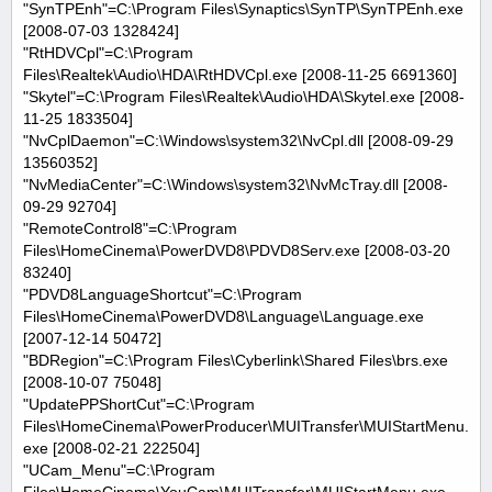
"SynTPEnh"=C:\Program Files\Synaptics\SynTP\SynTPEnh.exe
[2008-07-03 1328424]
"RtHDVCpl"=C:\Program
Files\Realtek\Audio\HDA\RtHDVCpl.exe [2008-11-25 6691360]
"Skytel"=C:\Program Files\Realtek\Audio\HDA\Skytel.exe [2008-
11-25 1833504]
"NvCplDaemon"=C:\Windows\system32\NvCpl.dll [2008-09-29
13560352]
"NvMediaCenter"=C:\Windows\system32\NvMcTray.dll [2008-
09-29 92704]
"RemoteControl8"=C:\Program
Files\HomeCinema\PowerDVD8\PDVD8Serv.exe [2008-03-20
83240]
"PDVD8LanguageShortcut"=C:\Program
Files\HomeCinema\PowerDVD8\Language\Language.exe
[2007-12-14 50472]
"BDRegion"=C:\Program Files\Cyberlink\Shared Files\brs.exe
[2008-10-07 75048]
"UpdatePPShortCut"=C:\Program
Files\HomeCinema\PowerProducer\MUITransfer\MUIStartMenu.
exe [2008-02-21 222504]
"UCam_Menu"=C:\Program