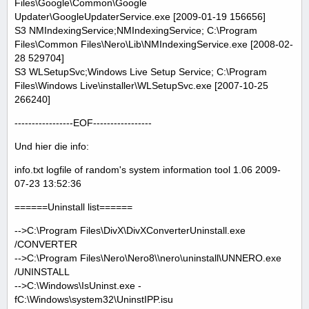
Files\Google\Common\Google
Updater\GoogleUpdaterService.exe [2009-01-19 156656]
S3 NMIndexingService;NMIndexingService; C:\Program
Files\Common Files\Nero\Lib\NMIndexingService.exe [2008-02-
28 529704]
S3 WLSetupSvc;Windows Live Setup Service; C:\Program
Files\Windows Live\installer\WLSetupSvc.exe [2007-10-25
266240]
-----------------EOF-----------------
Und hier die info:
info.txt logfile of random's system information tool 1.06 2009-
07-23 13:52:36
======Uninstall list======
-->C:\Program Files\DivX\DivXConverterUninstall.exe
/CONVERTER
-->C:\Program Files\Nero\Nero8\\nero\uninstall\UNNERO.exe
/UNINSTALL
-->C:\Windows\IsUninst.exe -
fC:\Windows\system32\UninstIPP.isu