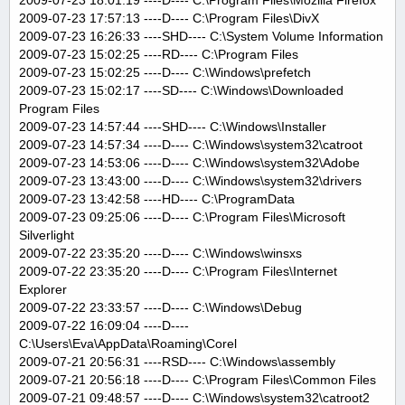
2009-07-23 18:01:19 ----D---- C:\Program Files\Mozilla Firefox
2009-07-23 17:57:13 ----D---- C:\Program Files\DivX
2009-07-23 16:26:33 ----SHD---- C:\System Volume Information
2009-07-23 15:02:25 ----RD---- C:\Program Files
2009-07-23 15:02:25 ----D---- C:\Windows\prefetch
2009-07-23 15:02:17 ----SD---- C:\Windows\Downloaded
Program Files
2009-07-23 14:57:44 ----SHD---- C:\Windows\Installer
2009-07-23 14:57:34 ----D---- C:\Windows\system32\catroot
2009-07-23 14:53:06 ----D---- C:\Windows\system32\Adobe
2009-07-23 13:43:00 ----D---- C:\Windows\system32\drivers
2009-07-23 13:42:58 ----HD---- C:\ProgramData
2009-07-23 09:25:06 ----D---- C:\Program Files\Microsoft
Silverlight
2009-07-22 23:35:20 ----D---- C:\Windows\winsxs
2009-07-22 23:35:20 ----D---- C:\Program Files\Internet
Explorer
2009-07-22 23:33:57 ----D---- C:\Windows\Debug
2009-07-22 16:09:04 ----D----
C:\Users\Eva\AppData\Roaming\Corel
2009-07-21 20:56:31 ----RSD---- C:\Windows\assembly
2009-07-21 20:56:18 ----D---- C:\Program Files\Common Files
2009-07-21 09:48:57 ----D---- C:\Windows\system32\catroot2