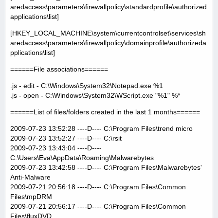
aredaccess\parameters\firewallpolicy\standardprofile\authorized
applications\list]
[HKEY_LOCAL_MACHINE\system\currentcontrolset\services\sh
aredaccess\parameters\firewallpolicy\domainprofile\authorizeda
pplications\list]
======File associations======
.js - edit - C:\Windows\System32\Notepad.exe %1
.js - open - C:\Windows\System32\WScript.exe "%1" %*
======List of files/folders created in the last 1 months======
2009-07-23 13:52:28 ----D---- C:\Program Files\trend micro
2009-07-23 13:52:27 ----D---- C:\rsit
2009-07-23 13:43:04 ----D----
C:\Users\Eva\AppData\Roaming\Malwarebytes
2009-07-23 13:42:58 ----D---- C:\Program Files\Malwarebytes'
Anti-Malware
2009-07-21 20:56:18 ----D---- C:\Program Files\Common
Files\mpDRM
2009-07-21 20:56:17 ----D---- C:\Program Files\Common
Files\fluxDVD