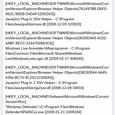
[HKEY_LOCAL_MACHINE\SOFTWARE\Microsoft\Windows\Curr
entVersion\Explorer\Browser Helper Objects\{761497BB-D6F0-
462C-B6EB-D4DAF1D92D43}]
Java(tm) Plug-In SSV Helper - C:\Program
Files\Java\jre6\bin\ssv.dll [2008-12-09 320920]
[HKEY_LOCAL_MACHINE\SOFTWARE\Microsoft\Windows\Curr
entVersion\Explorer\Browser Helper Objects\{9030D464-4C02-
4ABF-8ECC-5164760863C6}]
Windows Live Anmelde-Hilfsprogramm - C:\Program
Files\Common Files\Microsoft Shared\Windows
Live\WindowsLiveLogin.dll [2009-02-17 408440]
[HKEY_LOCAL_MACHINE\SOFTWARE\Microsoft\Windows\Curr
entVersion\Explorer\Browser Helper Objects\{DBC80044-A445-
435b-BC74-9C25C1C588A9}]
Java(tm) Plug-In 2 SSV Helper - C:\Program
Files\Java\jre6\bin\jp2ssv.dll [2008-12-09 34816]
[HKEY_LOCAL_MACHINE\Software\Microsoft\Windows\Current
Version\Run]
"Windows Defender"=C:\Program Files\Windows
Defender\MSASCui.exe [2008-01-21 1008184]