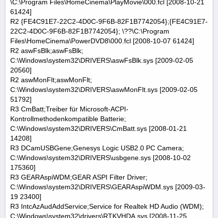
\C:\Program Files\HomeCinema\PlayMovie\000.fcl [2008-10-21
61424]
R2 {FE4C91E7-22C2-4D0C-9F6B-82F1B7742054};{FE4C91E7-
22C2-4D0C-9F6B-82F1B7742054}; \??\C:\Program
Files\HomeCinema\PowerDVD8\000.fcl [2008-10-07 61424]
R2 aswFsBlk;aswFsBlk;
C:\Windows\system32\DRIVERS\aswFsBlk.sys [2009-02-05
20560]
R2 aswMonFlt;aswMonFlt;
C:\Windows\system32\DRIVERS\aswMonFlt.sys [2009-02-05
51792]
R3 CmBatt;Treiber für Microsoft-ACPI-
Kontrollmethodenkompatible Batterie;
C:\Windows\system32\DRIVERS\CmBatt.sys [2008-01-21
14208]
R3 DCamUSBGene;Genesys Logic USB2.0 PC Camera;
C:\Windows\system32\DRIVERS\usbgene.sys [2008-10-02
175360]
R3 GEARAspiWDM;GEAR ASPI Filter Driver;
C:\Windows\system32\DRIVERS\GEARAspiWDM.sys [2009-03-
19 23400]
R3 IntcAzAudAddService;Service for Realtek HD Audio (WDM);
C:\Windows\system32\drivers\RTKVHDA.sys [2008-11-25