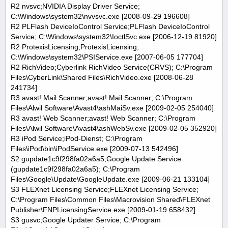
R2 nvsvc;NVIDIA Display Driver Service;
C:\Windows\system32\nvvsvc.exe [2008-09-29 196608]
R2 PLFlash DeviceIoControl Service;PLFlash DeviceIoControl
Service; C:\Windows\system32\IoctlSvc.exe [2006-12-19 81920]
R2 ProtexisLicensing;ProtexisLicensing;
C:\Windows\system32\PSIService.exe [2007-06-05 177704]
R2 RichVideo;Cyberlink RichVideo Service(CRVS); C:\Program
Files\CyberLink\Shared Files\RichVideo.exe [2008-06-28
241734]
R3 avast! Mail Scanner;avast! Mail Scanner; C:\Program
Files\Alwil Software\Avast4\ashMaiSv.exe [2009-02-05 254040]
R3 avast! Web Scanner;avast! Web Scanner; C:\Program
Files\Alwil Software\Avast4\ashWebSv.exe [2009-02-05 352920]
R3 iPod Service;iPod-Dienst; C:\Program
Files\iPod\bin\iPodService.exe [2009-07-13 542496]
S2 gupdate1c9f298fa02a6a5;Google Update Service
(gupdate1c9f298fa02a6a5); C:\Program
Files\Google\Update\GoogleUpdate.exe [2009-06-21 133104]
S3 FLEXnet Licensing Service;FLEXnet Licensing Service;
C:\Program Files\Common Files\Macrovision Shared\FLEXnet
Publisher\FNPLicensingService.exe [2009-01-19 658432]
S3 gusvc;Google Updater Service; C:\Program