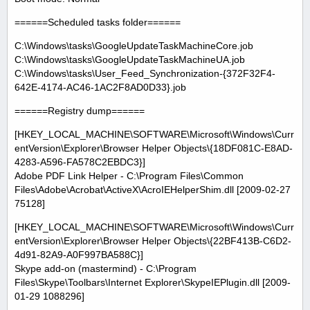
======Scheduled tasks folder======
C:\Windows\tasks\GoogleUpdateTaskMachineCore.job
C:\Windows\tasks\GoogleUpdateTaskMachineUA.job
C:\Windows\tasks\User_Feed_Synchronization-{372F32F4-
642E-4174-AC46-1AC2F8AD0D33}.job
======Registry dump======
[HKEY_LOCAL_MACHINE\SOFTWARE\Microsoft\Windows\Curr
entVersion\Explorer\Browser Helper Objects\{18DF081C-E8AD-
4283-A596-FA578C2EBDC3}]
Adobe PDF Link Helper - C:\Program Files\Common
Files\Adobe\Acrobat\ActiveX\AcroIEHelperShim.dll [2009-02-27
75128]
[HKEY_LOCAL_MACHINE\SOFTWARE\Microsoft\Windows\Curr
entVersion\Explorer\Browser Helper Objects\{22BF413B-C6D2-
4d91-82A9-A0F997BA588C}]
Skype add-on (mastermind) - C:\Program
Files\Skype\Toolbars\Internet Explorer\SkypeIEPlugin.dll [2009-
01-29 1088296]