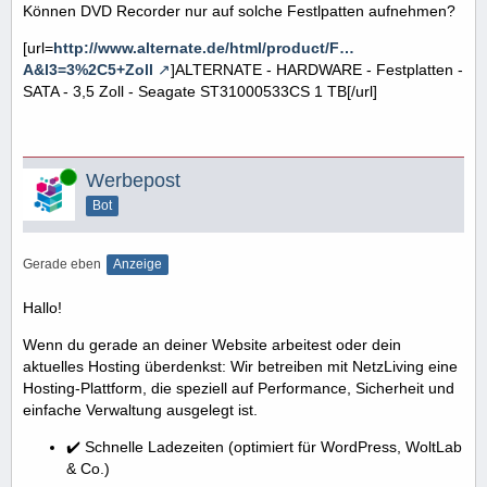
Können DVD Recorder nur auf solche Festlpatten aufnehmen?
[url=
http://www.alternate.de/html/product/F…
A&l3=3%2C5+Zoll
]ALTERNATE - HARDWARE - Festplatten -
SATA - 3,5 Zoll - Seagate ST31000533CS 1 TB[/url]
Online
Werbepost
Bot
Gerade eben
Anzeige
Hallo!
Wenn du gerade an deiner Website arbeitest oder dein
aktuelles Hosting überdenkst: Wir betreiben mit NetzLiving eine
Hosting-Plattform, die speziell auf Performance, Sicherheit und
einfache Verwaltung ausgelegt ist.
✔️ Schnelle Ladezeiten (optimiert für WordPress, WoltLab
& Co.)