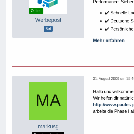
Performance, Sicherh
Online
✔️ Schnelle La
Werbepost
✔️ Deutsche 
✔️ Persönliche
Bot
Mehr erfahren
31. August 2009 um 15:4
Hallo und willkommen
Wir helfen dir natürli
http://www.paules-
arbeite die Phase I a
markusg