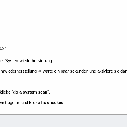
2:57
der Systemwiederherstellung.
emwiederherstellung -> warte ein paar sekunden und aktiviere sie dan
klicke "
do a system scan
".
Einträge an und klicke
fix checked
: