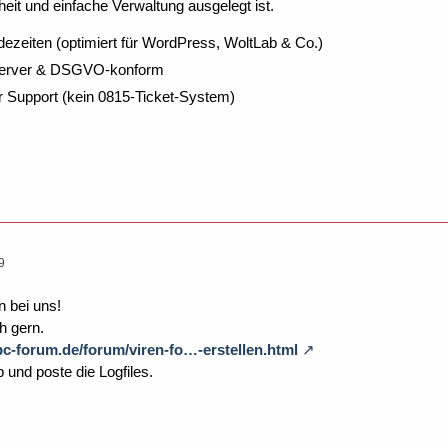
eit und einfache Verwaltung ausgelegt ist.
dezeiten (optimiert für WordPress, WoltLab & Co.)
Server & DSGVO-konform
r Support (kein 0815-Ticket-System)
9
 bei uns!
ch gern.
pc-forum.de/forum/viren-fo…-erstellen.html
b und poste die Logfiles.