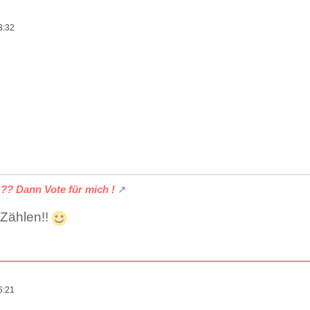
3:32
n ??
Dann Vote für mich !
Zählen!!
6:21