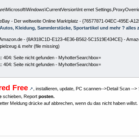
e\Microsoft\Windows\CurrentVersion\Int ernet Settings,ProxyOverrid
: eBay - Der weltweite Online Marktplatz - {76577871-04EC-495E-
, Autos, Kleidung, Sammlerstücke, Sportartikel und mehr ? alles
: Amazon.de - {8A918C1D-E123-4E36-B562-5C1519E434CE} - Amazon.
ielzeug & mehr (file missing)
x: 404: Seite nicht gefunden - MyhotterSearchbox=
 404: Seite nicht gefunden - MyhotterSearchbox=
red Free
, installieren, update, PC scannen-->Detail Scan --
e
schieben, Report
posten.
tter Meldung drücke auf abbrechen, wenn du das nicht haben willst.