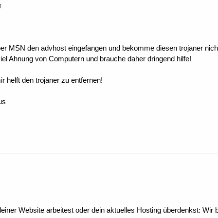
1
ber MSN den advhost eingefangen und bekomme diesen trojaner nicht
iel Ahnung von Computern und brauche daher dringend hilfe!
r helft den trojaner zu entfernen!
us
ner Website arbeitest oder dein aktuelles Hosting überdenkst: Wir be