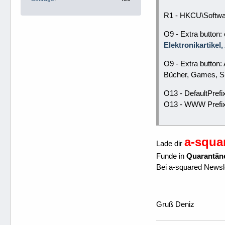
R1 - HKCU\Softwar
O9 - Extra button
Elektronikartikel
O9 - Extra button
Bücher, Games, Sp
O13 - DefaultPrefi
O13 - WWW Prefix:
a-squa
Lade dir
Funde in
Quarantän
Bei a-squared Newsle
Gruß Deniz