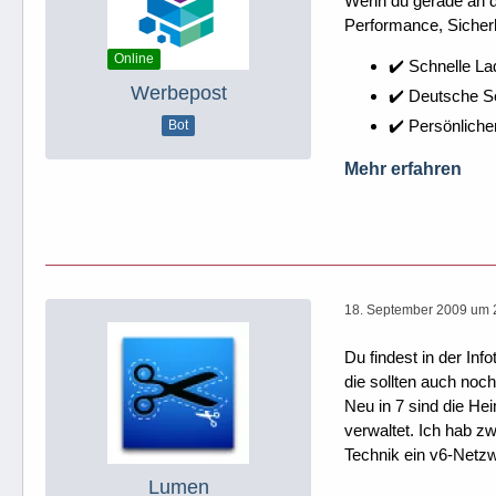
Wenn du gerade an dei
Performance, Sicherh
Online
✔️ Schnelle La
Werbepost
✔️ Deutsche 
✔️ Persönliche
Bot
Mehr erfahren
18. September 2009 um 
Du findest in der In
die sollten auch noch
Neu in 7 sind die He
verwaltet. Ich hab z
Technik ein v6-Netzw
Lumen