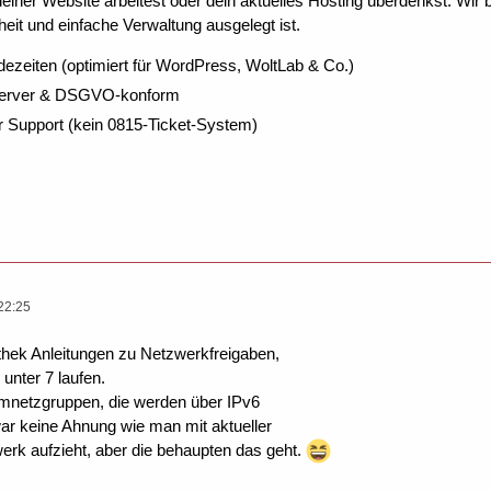
ner Website arbeitest oder dein aktuelles Hosting überdenkst: Wir be
eit und einfache Verwaltung ausgelegt ist.
dezeiten (optimiert für WordPress, WoltLab & Co.)
Server & DSGVO-konform
r Support (kein 0815-Ticket-System)
22:25
fothek Anleitungen zu Netzwerkfreigaben,
 unter 7 laufen.
imnetzgruppen, die werden über IPv6
war keine Ahnung wie man mit aktueller
erk aufzieht, aber die behaupten das geht.