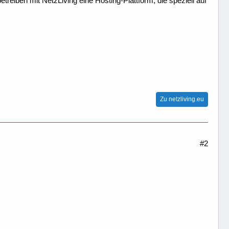
treiben mit NetzLiving eine Hosting-Plattform, die speziell auf
Zu netzliving.eu
#2