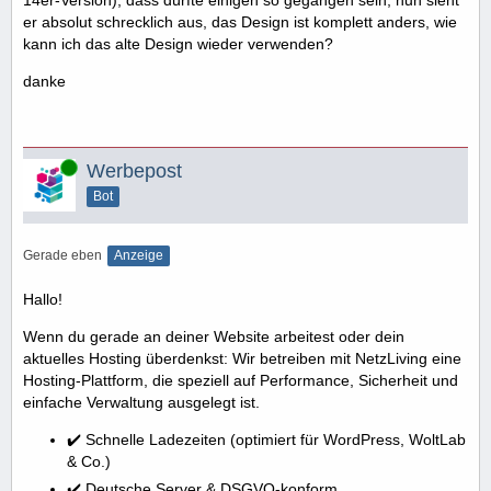
14er-Version), dass dürfte einigen so gegangen sein, nun sieht
er absolut schrecklich aus, das Design ist komplett anders, wie
kann ich das alte Design wieder verwenden?
danke
Online
Werbepost
Bot
Gerade eben
Anzeige
Hallo!
Wenn du gerade an deiner Website arbeitest oder dein
aktuelles Hosting überdenkst: Wir betreiben mit NetzLiving eine
Hosting-Plattform, die speziell auf Performance, Sicherheit und
einfache Verwaltung ausgelegt ist.
✔️ Schnelle Ladezeiten (optimiert für WordPress, WoltLab
& Co.)
✔️ Deutsche Server & DSGVO-konform