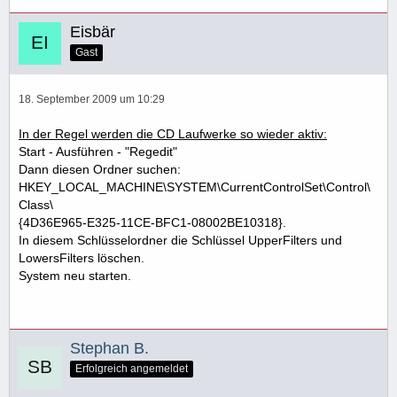
Eisbär
Gast
18. September 2009 um 10:29
In der Regel werden die CD Laufwerke so wieder aktiv:
Start - Ausführen - "Regedit"
Dann diesen Ordner suchen:
HKEY_LOCAL_MACHINE\SYSTEM\CurrentControlSet\Control\
Class\
{4D36E965-E325-11CE-BFC1-08002BE10318}.
In diesem Schlüsselordner die Schlüssel UpperFilters und
LowersFilters löschen.
System neu starten.
Stephan B.
Erfolgreich angemeldet